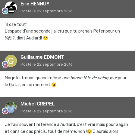
Eric HENNUY
Posté
le 22 septembre 2016
"il ose tout"
L'espace d'une seconde j'ai cru que tu prenais Peter pour un
%@!?, dixit Audiard!
😉
Guillaume EDMONT
Posté
le 22 septembre 2016
Moi je lui trouve quand même
une bonne tête de vainqueur
pour
le Qatar, en ce moment
😉
Michel CREPEL
Posté
le 22 septembre 2016
Je fais souvent référence à Audiard, c'est vrai mais pour Sagan
et dans ce cas précis, tout de même, non !
😉
J'aurais alors