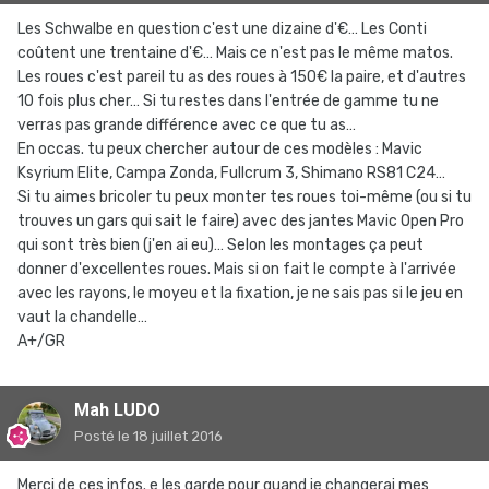
Les Schwalbe en question c'est une dizaine d'€… Les Conti
coûtent une trentaine d'€… Mais ce n'est pas le même matos.
Les roues c'est pareil tu as des roues à 150€ la paire, et d'autres
10 fois plus cher… Si tu restes dans l'entrée de gamme tu ne
verras pas grande différence avec ce que tu as…
En occas. tu peux chercher autour de ces modèles : Mavic
Ksyrium Elite, Campa Zonda, Fullcrum 3, Shimano RS81 C24…
Si tu aimes bricoler tu peux monter tes roues toi-même (ou si tu
trouves un gars qui sait le faire) avec des jantes Mavic Open Pro
qui sont très bien (j'en ai eu)… Selon les montages ça peut
donner d'excellentes roues. Mais si on fait le compte à l'arrivée
avec les rayons, le moyeu et la fixation, je ne sais pas si le jeu en
vaut la chandelle…
A+/GR
Mah LUDO
Posté
le 18 juillet 2016
Merci de ces infos. e les garde pour quand je changerai mes