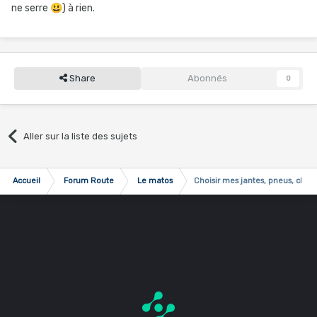
ne serre
😃
) à rien.
Share
Abonnés
0
Aller sur la liste des sujets
Accueil
Forum Route
Le matos
Choisir mes jantes, pneus, chamb