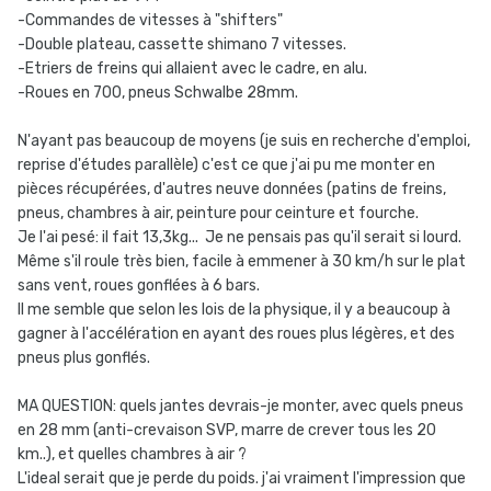
-Commandes de vitesses à "shifters"
-Double plateau, cassette shimano 7 vitesses.
-Etriers de freins qui allaient avec le cadre, en alu.
-Roues en 700, pneus Schwalbe 28mm.
N'ayant pas beaucoup de moyens (je suis en recherche d'emploi,
reprise d'études parallèle) c'est ce que j'ai pu me monter en
pièces récupérées, d'autres neuve données (patins de freins,
pneus, chambres à air, peinture pour ceinture et fourche.
Je l'ai pesé: il fait 13,3kg... Je ne pensais pas qu'il serait si lourd.
Même s'il roule très bien, facile à emmener à 30 km/h sur le plat
sans vent, roues gonflées à 6 bars.
Il me semble que selon les lois de la physique, il y a beaucoup à
gagner à l'accélération en ayant des roues plus légères, et des
pneus plus gonflés.
MA QUESTION: quels jantes devrais-je monter, avec quels pneus
en 28 mm (anti-crevaison SVP, marre de crever tous les 20
km..), et quelles chambres à air ?
L'ideal serait que je perde du poids. j'ai vraiment l'impression que