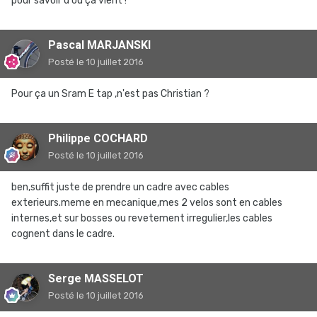
pour savoir d'où ça vient !
Pascal MARJANSKI
Posté
le 10 juillet 2016
Pour ça un Sram E tap ,n'est pas Christian ?
Philippe COCHARD
Posté
le 10 juillet 2016
ben,suffit juste de prendre un cadre avec cables
exterieurs.meme en mecanique,mes 2 velos sont en cables
internes,et sur bosses ou revetement irregulier,les cables
cognent dans le cadre.
Serge MASSELOT
Posté
le 10 juillet 2016