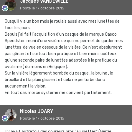
Jacques VANDEWIELE
Posté
le 17 octobre 2015
Jusqu'il y a un bon mois je roulais aussi avec mes lunettes de
tous les jours.
Depuis j'ai fait l'acquisition d'un casque de la marque Casco
Speedster muni d'une visière ce qui me permet de garder mes
lunettes de vue en dessous de la visière. Ce n'est absolument
pas gênant et surtout bien pratique et bien moins coûteux
qu'une seconde paire de lunettes adaptées à la pratique du
cyclisme ( du moins en Belgique ).
Sur la visière légèrement bombée du casque , la bruine , le
brouillard et la pluie glissent et cela ne perturbe donc
aucunement la vision.
En tout cas moi ce système me convient parfaitement.
Nicolas JOARY
Posté
le 17 octobre 2015
Il y avait autrefois des coureurs pros "à lunettes" (Gerrie