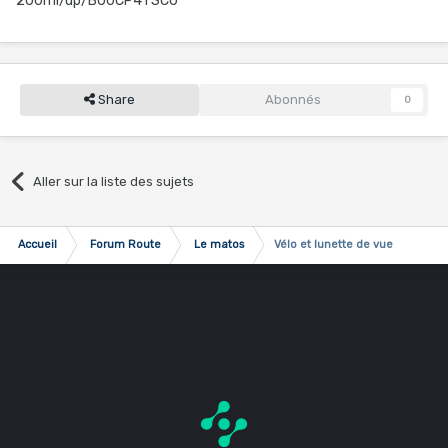
200ml/dp/B00CP4TSC0
Share
Abonnés
0
Aller sur la liste des sujets
Accueil
Forum Route
Le matos
Vélo et lunette de vue