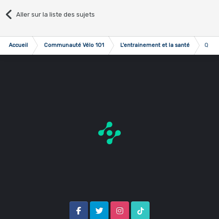
Aller sur la liste des sujets
Accueil
Communauté Vélo 101
L'entrainement et la santé
Quel(