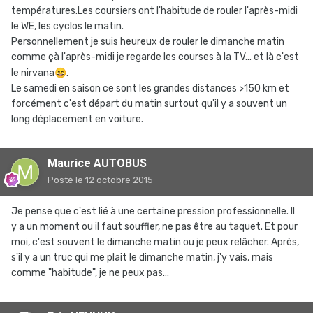
températures.Les coursiers ont l'habitude de rouler l'après-midi
le WE, les cyclos le matin.
Personnellement je suis heureux de rouler le dimanche matin
comme çà l'après-midi je regarde les courses à la TV... et là c'est
le nirvana
😄
.
Le samedi en saison ce sont les grandes distances >150 km et
forcément c'est départ du matin surtout qu'il y a souvent un
long déplacement en voiture.
Maurice AUTOBUS
Posté
le 12 octobre 2015
Je pense que c'est lié à une certaine pression professionnelle. Il
y a un moment ou il faut souffler, ne pas être au taquet. Et pour
moi, c'est souvent le dimanche matin ou je peux relâcher. Après,
s'il y a un truc qui me plait le dimanche matin, j'y vais, mais
comme "habitude", je ne peux pas...