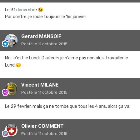
Le 31 décembre
😉
Par contre, je roule toujours le 1er janvier
Gerard MANSOIF
Posté
le 11 octobre 2015
Moi, c'est le Lundi. D'ailleurs je n'aime pas non plus travailler le
Lundi
😠
Vincent MILANE
Posté
le 11 octobre 2015
Le 29 fevrier, mais ça ne tombe que tous les 4 ans, alors ça va.
Olivier COMMENT
Posté
le 11 octobre 2015