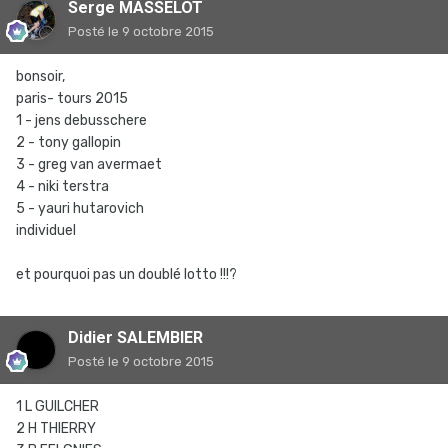
Serge MASSELOT
Posté
le 9 octobre 2015
bonsoir,
paris- tours 2015
1 - jens debusschere
2 - tony gallopin
3 - greg van avermaet
4 - niki terstra
5 - yauri hutarovich
individuel
et pourquoi pas un doublé lotto !!!?
Didier SALEMBIER
Posté
le 9 octobre 2015
1 L GUILCHER
2 H THIERRY