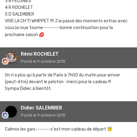
3 B FELGNIES
4 R ROCHELET
5 D SALEMBIER
VIVE LA CH'TI WHIPPET !!!! J'ai passé des moments extras avec
vous,la roue tourne--------bonne continuation pour la
prochaine saison
💋
Rémi ROCHELET
Posté
le 9 octobre 2015
On n'a plus qu'à partir de Paris à 7h00 du matin pour arriver
(peut-être) devant le peloton : merci pour le cadeau !!!
Sympa Didier, à bientôt.
Didier SALEMBIER
Posté
le 9 octobre 2015
Calmos les gars-------c'est mon cadeau de départ
😇