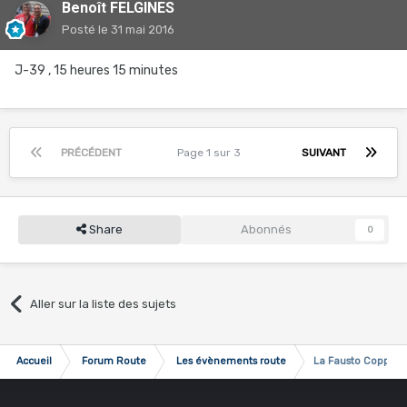
Benoît FELGINES
Posté
le 31 mai 2016
J-39 , 15 heures 15 minutes
PRÉCÉDENT
Page 1 sur 3
SUIVANT
Share
Abonnés
0
Aller sur la liste des sujets
Accueil
Forum Route
Les évènements route
La Fausto Coppi 2