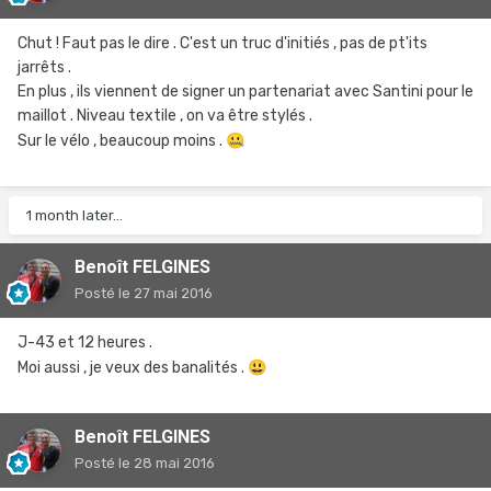
Chut ! Faut pas le dire . C'est un truc d'initiés , pas de pt'its
jarrêts .
En plus , ils viennent de signer un partenariat avec Santini pour le
maillot . Niveau textile , on va être stylés .
Sur le vélo , beaucoup moins .
🤐
1 month later...
Benoît FELGINES
Posté
le 27 mai 2016
J-43 et 12 heures .
Moi aussi , je veux des banalités .
😃
Benoît FELGINES
Posté
le 28 mai 2016