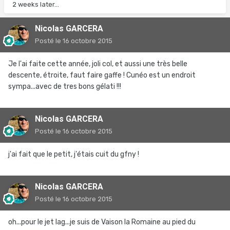
2 weeks later...
Nicolas GARCERA
Posté
le 16 octobre 2015
Je l'ai faite cette année, joli col, et aussi une très belle
descente, étroite, faut faire gaffe ! Cunéo est un endroit
sympa...avec de tres bons gélati !!!
Nicolas GARCERA
Posté
le 16 octobre 2015
j'ai fait que le petit, j'étais cuit du gfny !
Nicolas GARCERA
Posté
le 16 octobre 2015
oh...pour le jet lag...je suis de Vaison la Romaine au pied du