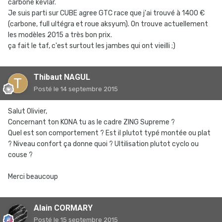
carbone kevlar.
Je suis parti sur CUBE agree GTC race que j'ai trouvé à 1400 €
(carbone, full ultégra et roue aksyum). On trouve actuellement
les modèles 2015 a très bon prix.
ça fait le taf, c'est surtout les jambes qui ont vieilli ;)
Thibaut NAGUL
Posté
le 14 septembre 2015
Salut Olivier,
Concernant ton KONA tu as le cadre ZING Supreme ?
Quel est son comportement ? Est il plutot typé montée ou plat
? Niveau confort ça donne quoi ? Ultilisation plutot cyclo ou
couse ?
Merci beaucoup
Alain CORMARY
Posté
le 15 septembre 2015