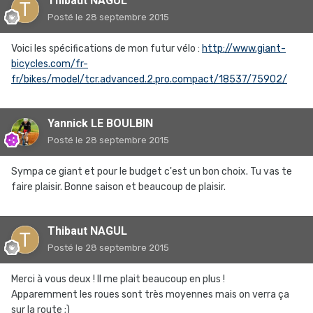
Thibaut NAGUL
Posté
le 28 septembre 2015
Voici les spécifications de mon futur vélo :
http://www.giant-
bicycles.com/fr-
fr/bikes/model/tcr.advanced.2.pro.compact/18537/75902/
Yannick LE BOULBIN
Posté
le 28 septembre 2015
Sympa ce giant et pour le budget c'est un bon choix. Tu vas te
faire plaisir. Bonne saison et beaucoup de plaisir.
Thibaut NAGUL
Posté
le 28 septembre 2015
Merci à vous deux ! Il me plait beaucoup en plus !
Apparemment les roues sont très moyennes mais on verra ça
sur la route ;)