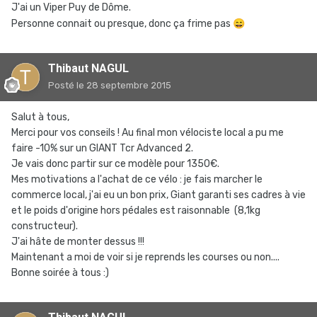
J'ai un Viper Puy de Dôme.
Personne connait ou presque, donc ça frime pas
😄
Thibaut NAGUL
Posté
le 28 septembre 2015
Salut à tous,
Merci pour vos conseils ! Au final mon vélociste local a pu me
faire -10% sur un GIANT Tcr Advanced 2.
Je vais donc partir sur ce modèle pour 1350€.
Mes motivations a l'achat de ce vélo : je fais marcher le
commerce local, j'ai eu un bon prix, Giant garanti ses cadres à vie
et le poids d'origine hors pédales est raisonnable (8,1kg
constructeur).
J'ai hâte de monter dessus !!!
Maintenant a moi de voir si je reprends les courses ou non....
Bonne soirée à tous :)