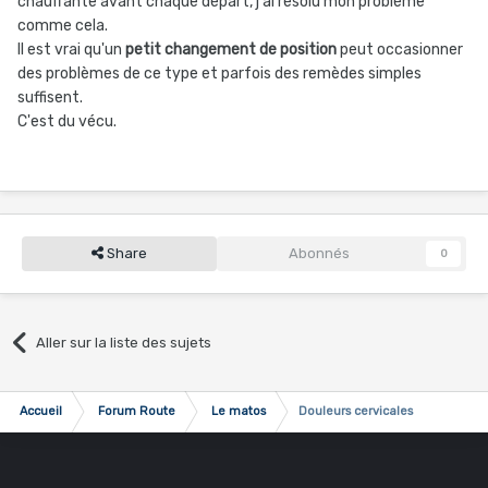
chauffante avant chaque départ, j'ai résolu mon problème
comme cela.
Il est vrai qu'un
petit changement de position
peut occasionner
des problèmes de ce type et parfois des remèdes simples
suffisent.
C'est du vécu.
Share
Abonnés
0
Aller sur la liste des sujets
Accueil
Forum Route
Le matos
Douleurs cervicales