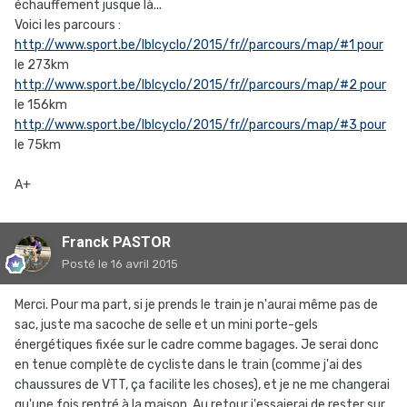
échauffement jusque là...
Voici les parcours :
http://www.sport.be/lblcyclo/2015/fr//parcours/map/#1 pour
le 273km
http://www.sport.be/lblcyclo/2015/fr//parcours/map/#2 pour
le 156km
http://www.sport.be/lblcyclo/2015/fr//parcours/map/#3 pour
le 75km
A+
Franck PASTOR
Posté
le 16 avril 2015
Merci. Pour ma part, si je prends le train je n'aurai même pas de
sac, juste ma sacoche de selle et un mini porte-gels
énergétiques fixée sur le cadre comme bagages. Je serai donc
en tenue complète de cycliste dans le train (comme j'ai des
chaussures de VTT, ça facilite les choses), et je ne me changerai
qu'une fois rentré à la maison. Au retour j'essaierai de rester sur