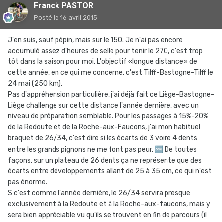
Franck PASTOR
Posté
le 16 avril 2015
J'en suis, sauf pépin, mais sur le 150. Je n'ai pas encore
accumulé assez d'heures de selle pour tenir le 270, c'est trop
tôt dans la saison pour moi. L'objectif «longue distance» de
cette année, en ce qui me concerne, c'est Tilff-Bastogne-Tilff le
24 mai (250 km).
Pas d'appréhension particulière, j'ai déjà fait ce Liège-Bastogne-
Liège challenge sur cette distance l'année dernière, avec un
niveau de préparation semblable. Pour les passages à 15%-20%
de la Redoute et de la Roche-aux-Faucons, j'ai mon habituel
braquet de 26/34, c'est dire si les écarts de 3 voire 4 dents
entre les grands pignons ne me font pas peur.
🆒
De toutes
façons, sur un plateau de 26 dents ça ne représente que des
écarts entre développements allant de 25 à 35 cm, ce qui n'est
pas énorme.
S c'est comme l'année dernière, le 26/34 servira presque
exclusivement à la Redoute et à la Roche-aux-faucons, mais y
sera bien appréciable vu qu'ils se trouvent en fin de parcours (il