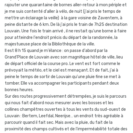
rajouter une quarantaine de bornes aller-retour à mon périple et
je me suis contenté d'aller à vélo, de nuit (j'ai pris le temps de
mettre un éclairage la veille) à la gare voisine de Zaventem, à
peine distante de 6 km. De là j'ai pris le train de 7h25 destination
Louvain. Une fois le train arrivé , il ne restait qu'une borne à faire
pour atteindre l'endroit précis du départ de la randonnée, la
majestueuse place de la Bibliothèque de la ville.
Il est 8 h 15 quand je m'élance : on passe d'abord par la
Grand'Place de Louvain avec son magnifique hôtel de ville, lieu
de départ officiel de la course pro. Le vent est fort comme le
prévoyait la météo, et le ciel est menaçant. Et de fait, j'ai à
peine le temps de sortir de Louvain qu'une pluie fine se met à
tomber. Elle va accompagner les participants pendant deux
bonnes heures.
Sur des routes progressivement détrempées, je suis le parcours
qui nous fait d'abord nous mesurer avec les bosses et les
collines champêtres ouvertes à tous les vents du sud-ouest de
Louvain : Bertem, Leefdal, Neerijse… un endroit très agréable à
parcourir quand il fait sec. Mais avec la pluie, du fait de la
proximité des champs cultivés et de l'imperméabilité totale des