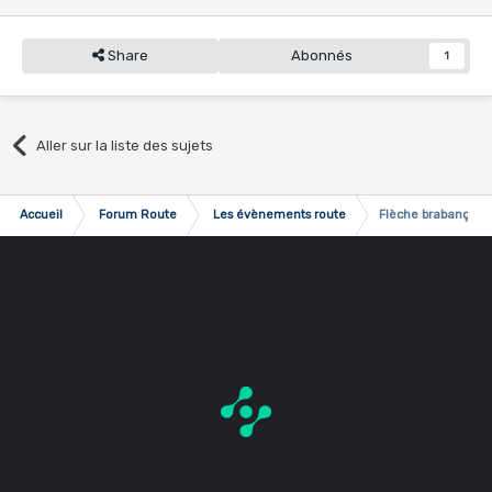
Share
Abonnés
1
Aller sur la liste des sujets
Accueil
Forum Route
Les évènements route
Flèche brabançonn