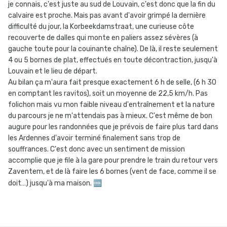
je connais, c'est juste au sud de Louvain, c'est donc que la fin du
calvaire est proche. Mais pas avant d'avoir grimpé la dernière
difficulté du jour, la Korbeekdamstraat, une curieuse côte
recouverte de dalles qui monte en paliers assez sévères (à
gauche toute pour la couinante chaîne). De là, il reste seulement
4 ou 5 bornes de plat, effectués en toute décontraction, jusqu'à
Louvain et le lieu de départ.
Au bilan ça m'aura fait presque exactement 6 h de selle, (6 h 30
en comptant les ravitos), soit un moyenne de 22,5 km/h. Pas
folichon mais vu mon faible niveau d'entraînement et la nature
du parcours je ne m'attendais pas à mieux. C'est même de bon
augure pour les randonnées que je prévois de faire plus tard dans
les Ardennes d'avoir terminé finalement sans trop de
souffrances. C'est donc avec un sentiment de mission
accomplie que je file à la gare pour prendre le train du retour vers
Zaventem, et de là faire les 6 bornes (vent de face, comme il se
doit…) jusqu'à ma maison.
🆒