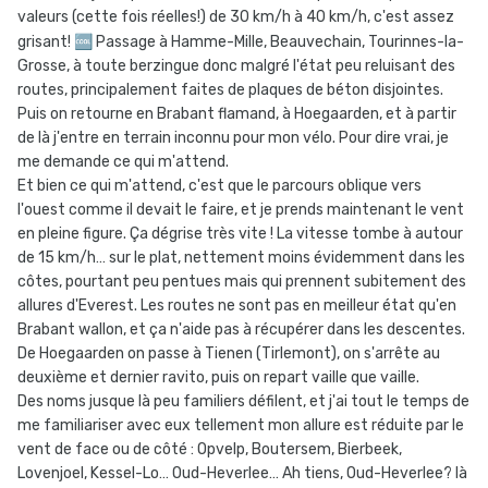
valeurs (cette fois réelles!) de 30 km/h à 40 km/h, c'est assez
grisant!
🆒
Passage à Hamme-Mille, Beauvechain, Tourinnes-la-
Grosse, à toute berzingue donc malgré l'état peu reluisant des
routes, principalement faites de plaques de béton disjointes.
Puis on retourne en Brabant flamand, à Hoegaarden, et à partir
de là j'entre en terrain inconnu pour mon vélo. Pour dire vrai, je
me demande ce qui m'attend.
Et bien ce qui m'attend, c'est que le parcours oblique vers
l'ouest comme il devait le faire, et je prends maintenant le vent
en pleine figure. Ça dégrise très vite ! La vitesse tombe à autour
de 15 km/h… sur le plat, nettement moins évidemment dans les
côtes, pourtant peu pentues mais qui prennent subitement des
allures d'Everest. Les routes ne sont pas en meilleur état qu'en
Brabant wallon, et ça n'aide pas à récupérer dans les descentes.
De Hoegaarden on passe à Tienen (Tirlemont), on s'arrête au
deuxième et dernier ravito, puis on repart vaille que vaille.
Des noms jusque là peu familiers défilent, et j'ai tout le temps de
me familiariser avec eux tellement mon allure est réduite par le
vent de face ou de côté : Opvelp, Boutersem, Bierbeek,
Lovenjoel, Kessel-Lo… Oud-Heverlee… Ah tiens, Oud-Heverlee? là