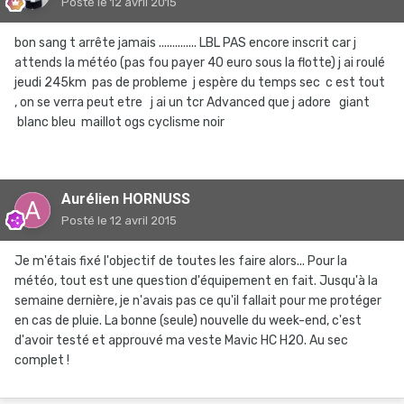
Posté
le 12 avril 2015
bon sang t arrête jamais .............. LBL PAS encore inscrit car j
attends la météo (pas fou payer 40 euro sous la flotte) j ai roulé
jeudi 245km pas de probleme j espère du temps sec c est tout
, on se verra peut etre j ai un tcr Advanced que j adore giant
blanc bleu maillot ogs cyclisme noir
Aurélien HORNUSS
Posté
le 12 avril 2015
Je m'étais fixé l'objectif de toutes les faire alors... Pour la
météo, tout est une question d'équipement en fait. Jusqu'à la
semaine dernière, je n'avais pas ce qu'il fallait pour me protéger
en cas de pluie. La bonne (seule) nouvelle du week-end, c'est
d'avoir testé et approuvé ma veste Mavic HC H20. Au sec
complet !