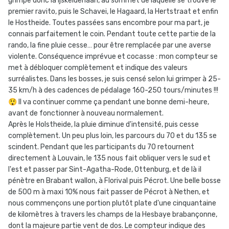
grimpe donc la Ijskelderlaan, au sommet de laquelle se trouve le
premier ravito, puis le Schavei, le Hagaard, la Hertstraat et enfin
le Hostheide. Toutes passées sans encombre pour ma part, je
connais parfaitement le coin. Pendant toute cette partie de la
rando, la fine pluie cesse… pour être remplacée par une averse
violente. Conséquence imprévue et cocasse : mon compteur se
met à débloquer complètement et indique des valeurs
surréalistes. Dans les bosses, je suis censé selon lui grimper à 25-
35 km/h à des cadences de pédalage 160-250 tours/minutes !!!
😲
Il va continuer comme ça pendant une bonne demi-heure,
avant de fonctionner à nouveau normalement.
Après le Holstheide, la pluie diminue d'intensité, puis cesse
complètement. Un peu plus loin, les parcours du 70 et du 135 se
scindent. Pendant que les participants du 70 retournent
directement à Louvain, le 135 nous fait obliquer vers le sud et
l'est et passer par Sint-Agatha-Rode, Ottenburg, et de là il
pénètre en Brabant wallon, à Florival puis Pécrot. Une belle bosse
de 500 m à maxi 10% nous fait passer de Pécrot à Nethen, et
nous commençons une portion plutôt plate d'une cinquantaine
de kilomètres à travers les champs de la Hesbaye brabançonne,
dont la majeure partie vent de dos. Le compteur indique des