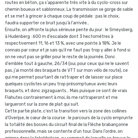
routes en béton, ça s'apparente très vite à du cyclo-cross sur
chemin boueux et sablonneux. La transmission se gorge de sable
et se met à grincer à chaque coup de pédale : pas le choix,
faudra supporter ce bruit jusqu'à l'arrivée…
Ensuite, on affronte la plus sérieuse pente du jour : le Smeysberg,
à Hudenberg : 600 m d'escalade dont 3 hectomètres à
respectivement 11, 16 et 13 %, avec une pointe à 18%. Je le
connais par cœur et je sais qu'il ne faut pas trop y aller à fond si
on ne veut pas se griller pour le reste de la journée. Donc
d'emblée tout à gauche, 26/34 (oui, pour ceux qui ne le savent
pas, j'ai monté des braquets de VTT sur mon vélo de route), ce
qui me permet pourtant de rattraper et de laisser sur place
quelques cyclistes un peu trop présomptueux avec leurs
braquets, et donc zigzaguants… Mais puisque ce sont de vrais
Flahutes contrairement à moi, ils me rattraperont et me
largueront sur la zone de plat qui suit.
Cette partie plate, c'est la transition vers la zone des collines
d'Overijse, le cœur de la course : le parcours de la cyclo emprunte
la totalité des bosses du circuit final de la Flèche brabançonne
professionnelle, mais se contente d'un tour. Dans l'ordre, on