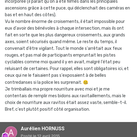
incorporée (il paraît qu'on a été filmés dans les principales
ascensions grâce à cette puce, qui déclenchait des caméras en
bas et en haut des côtes).
Vu le nombre énorme de croisements, il était impossible pour
eux d'avoir des bénévoles à chaque intersection, mais ils ont
fait en sorte que les plus dangereux croisements, aux grands
axes, soient sécurisés quand même. Le reste du temps, il
convenait d'être vigilant. Tout le monde s'arrêtait aux feux
rouges, et pas mal de participants empruntait les pistes
cyclables comme moi quand il y en avait, malgré l'état peu
reluisant de certaines. Pour rappel, elles sont obligatoires ici, et
ceux qui ne le faisaient pas s'exposaient à de belles
contredanses si la police les surprenait.
🤐
Je trimballais ma propre nourriture avec moi et je me
contentais de remplir mes bidons aux ravitaillements, mais le
choix de nourriture aux ravitos était assez vaste, semble-t-il.
Bref, c'est plutôt positif côté organisation.
Aurélien HORNUSS
Posté
le 12 avril 2015