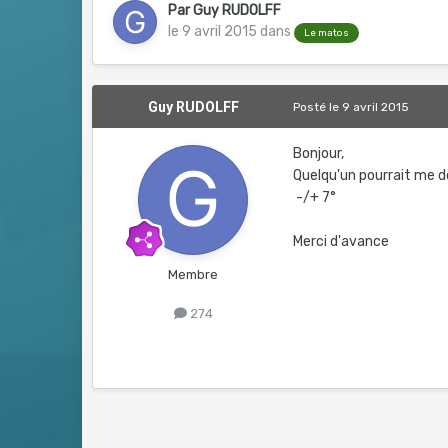
Par
Guy RUDOLFF
le 9 avril 2015
dans
Le matos
Guy RUDOLFF
Posté
le 9 avril 2015
Bonjour,
Quelqu'un pourrait me 
-/+ 7°
Merci d'avance
Membre
274