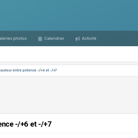
leries photos
Calendrier
Activité
hauteur entre potence -/+6 et -/+7
nce -/+6 et -/+7