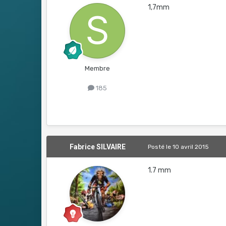
1,7mm
Membre
185
Fabrice SILVAIRE
Posté
le 10 avril 2015
1.7 mm