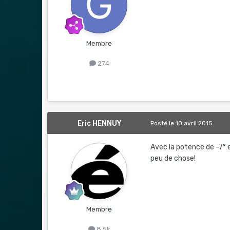
Membre
274
Eric HENNUY
Posté
le 10 avril 2015
Avec la potence de -7° 
peu de chose!
Membre
8,5k