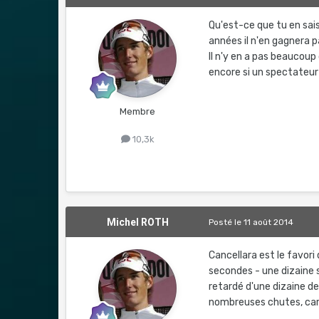
Qu'est-ce que tu en sais
années il n'en gagnera p
Il n'y en a pas beaucou
encore si un spectateur n
Membre
10,3k
Michel ROTH
Posté
le 11 août 2014
Cancellara est le favori
secondes - une dizaine s
retardé d'une dizaine d
nombreuses chutes, car à