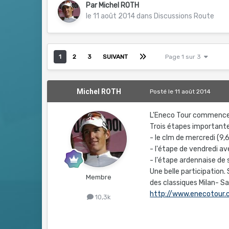
Par
Michel ROTH
le 11 août 2014
dans
Discussions Route
1
2
3
SUIVANT
Page 1 sur 3
Michel ROTH
Posté
le 11 août 2014
L'Eneco Tour commence a
Trois étapes importante
- le clm de mercredi (9,
- l'étape de vendredi 
- l'étape ardennaise de
Une belle participation. 
Membre
des classiques Milan- S
http://www.enecotour
10,3k