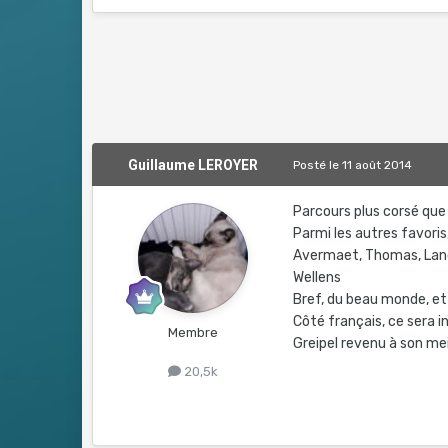
Guillaume LEROYER
Posté
le 11 août 2014
Parcours plus corsé que l
Parmi les autres favoris,
Avermaet, Thomas, Lang
Wellens
Bref, du beau monde, et j'
Côté français, ce sera
Membre
Greipel revenu à son mei
20,5k