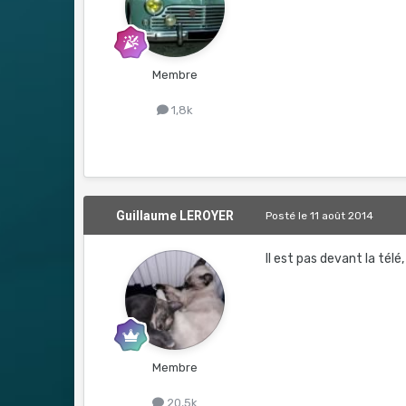
Membre
1,8k
Guillaume LEROYER
Posté
le 11 août 2014
Il est pas devant la tél
Membre
20,5k