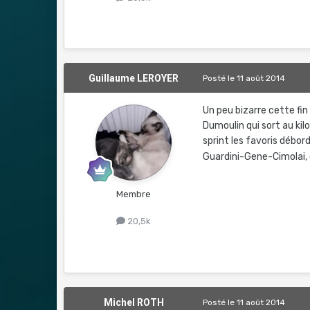
Guillaume LEROYER
Posté
le 11 août 2014
Un peu bizarre cette fin
Dumoulin qui sort au kil
sprint les favoris débor
Guardini-Gene-Cimolai, 
Membre
20,5k
Michel ROTH
Posté
le 11 août 2014