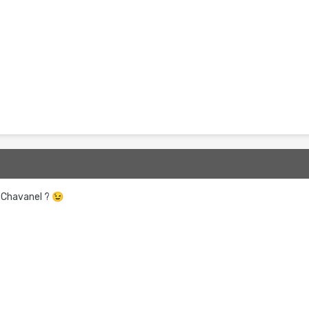
é, Chavanel ?
😉