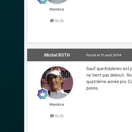
Membre
10,3k
Michel ROTH
Posté
le 11 août 2014
Sauf que Kolobnev est 
ne tient pas debout. Ro
quatrième année pro. C
poires.
Membre
10,3k