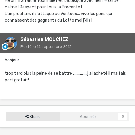
Hé oh ! Il a fait le Tourmalet et l'Aubisque avec hein !!!! On se
calme ! Respect pour Louis la Brocante !
L'an prochain, il s'attaque au Ventoux... vive les gens qui
connaissent des gagnants du Lotto moi j'dis !
Sébastien MOUCHEZ
Posté
le 14 septembre 2013
bonjour
trop tard plus la peine de se battre ................j ai acheté,il ma fais
port gratuit!
Share
Abonnés
0