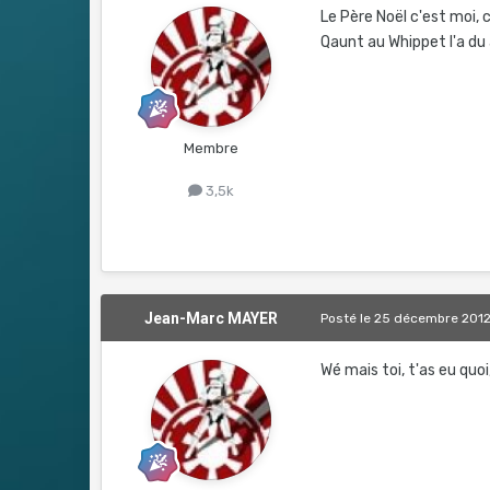
Le Père Noël c'est moi,
Qaunt au Whippet l'a du avoi
Membre
3,5k
Jean-Marc MAYER
Posté
le 25 décembre 201
Wé mais toi, t'as eu quoi