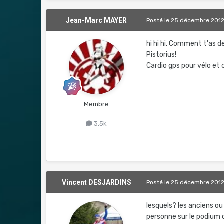
Jean-Marc MAYER
Posté
le 25 décembre 201
hi hi hi, Comment t'as d
Pistorius!
Cardio gps pour vélo et 
Membre
3,5k
Vincent DESJARDINS
Posté
le 25 décembre 201
lesquels? les anciens ou
personne sur le podium