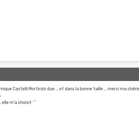
2
que Castelli Mortirolo due ... et dans la bonne taille ... merci ma chéri
s
, elle m'a choisit ^^