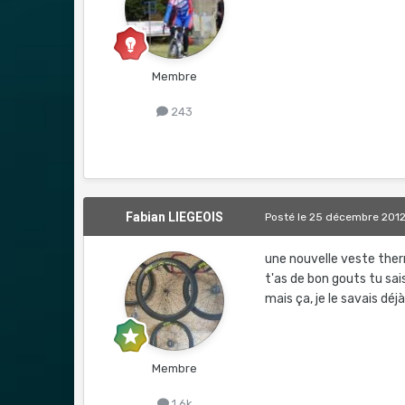
Membre
243
Fabian LIEGEOIS
Posté
le 25 décembre 201
une nouvelle veste thermi
t'as de bon gouts tu sai
mais ça, je le savais déjà
Membre
1,6k