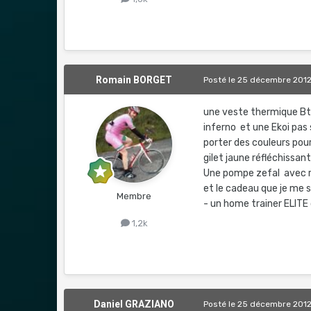
Romain BORGET
Posté
le 25 décembre 201
une veste thermique Btwi
inferno et une Ekoi pas s
porter des couleurs pour
gilet jaune réfléchissan
Une pompe zefal avec 
et le cadeau que je me su
Membre
- un home trainer ELIT
1,2k
Daniel GRAZIANO
Posté
le 25 décembre 201