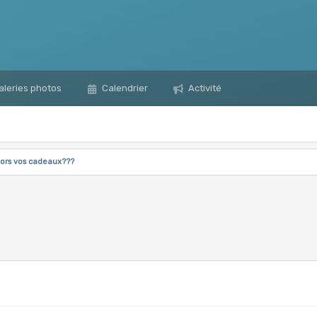
leries photos
Calendrier
Activité
lors vos cadeaux???