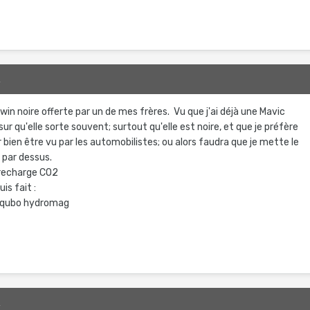
2
n noire offerte par un de mes frères. Vu que j'ai déjà une Mavic
ur qu'elle sorte souvent; surtout qu'elle est noire, et que je préfère
 bien être vu par les automobilistes; ou alors faudra que je mette le
t par dessus.
recharge CO2
is fait :
E qubo hydromag
2