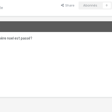
Share
Abonnés
0
te
2
père noel est passé?