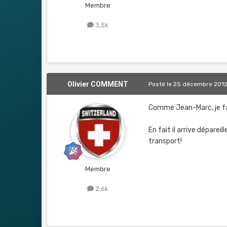
Membre
3,5k
Olivier COMMENT
Posté
le 25 décembre 201
Comme Jean-Marc, je fa
En fait il arrive déparei
transport!
Membre
2,6k