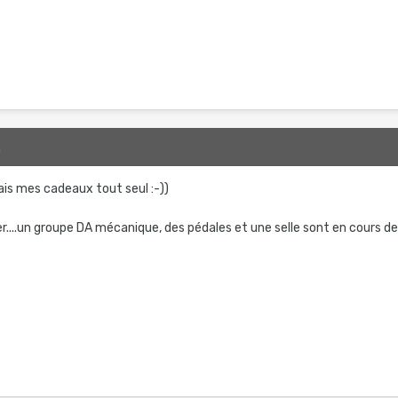
2
is mes cadeaux tout seul :-))
ller....un groupe DA mécanique, des pédales et une selle sont en cours d