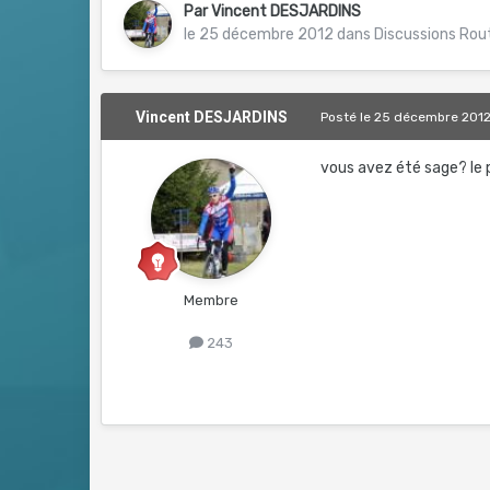
Par
Vincent DESJARDINS
le 25 décembre 2012
dans
Discussions Rou
Vincent DESJARDINS
Posté
le 25 décembre 201
vous avez été sage? le 
Membre
243