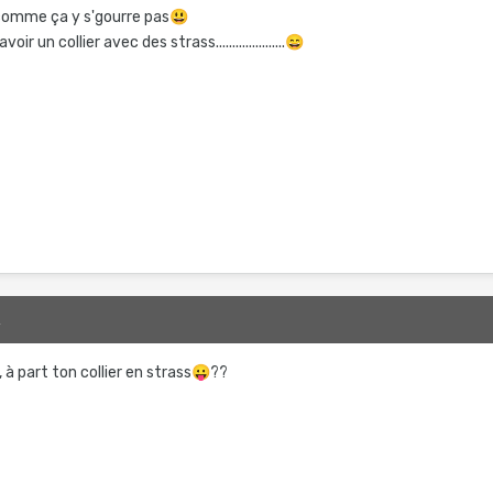
 comme ça y s'gourre pas
😃
r un collier avec des strass.....................
😄
2
, à part ton collier en strass
😛
??