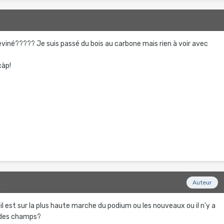
2
eviné????? Je suis passé du bois au carbone mais rien à voir avec
càp!
2
Auteur
 il est sur la plus haute marche du podium ou les nouveaux ou il n'y a
 des champs?