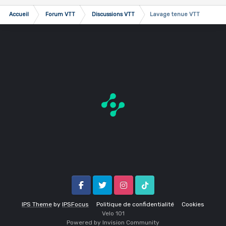
Accueil
Forum VTT
Discussions VTT
Lavage tenue VTT
Facebook
Twitter
Instagram
Tik Tok
IPS Theme
by
IPSFocus
Politique de confidentialité
Cookies
Velo 1O1
Powered by Invision Community