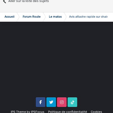
Aller sur la liste des sujets
Accueil
Forum Route
Le matos
Avis attache rapide sur chaine
Facebook
Twitter
Instagram
Tik Tok
IPS Theme
by
IPSFocus
Politique de confidentialité
Cookies