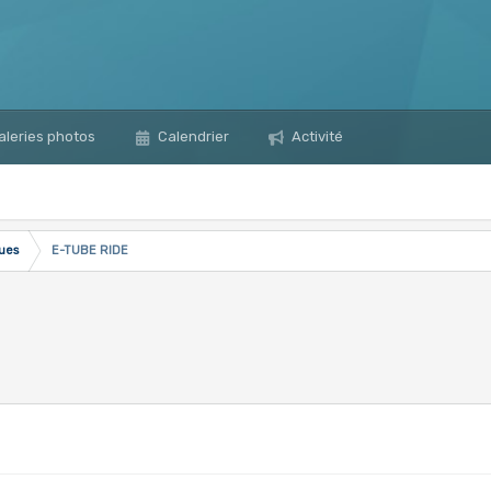
leries photos
Calendrier
Activité
ques
E-TUBE RIDE