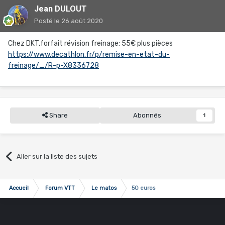
Jean DULOUT
Posté
le 26 août 2020
Chez DKT,forfait révision freinage: 55€ plus pièces
https://www.decathlon.fr/p/remise-en-etat-du-
freinage/_/R-p-X8336728
Share
Abonnés
1
Aller sur la liste des sujets
Accueil
Forum VTT
Le matos
50 euros