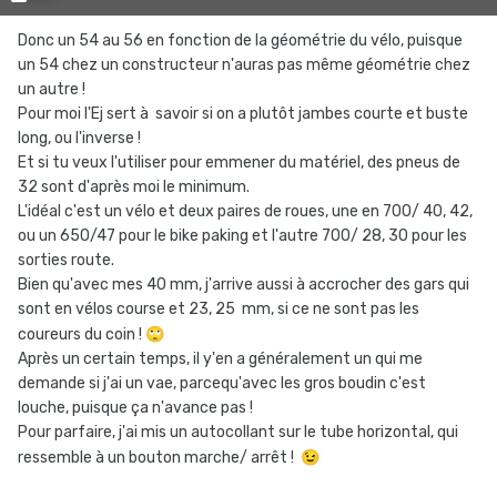
Donc un 54 au 56 en fonction de la géométrie du vélo, puisque
un 54 chez un constructeur n'auras pas même géométrie chez
un autre !
Pour moi l'Ej sert à savoir si on a plutôt jambes courte et buste
long, ou l'inverse !
Et si tu veux l'utiliser pour emmener du matériel, des pneus de
32 sont d'après moi le minimum.
L'idéal c'est un vélo et deux paires de roues, une en 700/ 40, 42,
ou un 650/47 pour le bike paking et l'autre 700/ 28, 30 pour les
sorties route.
Bien qu'avec mes 40 mm, j'arrive aussi à accrocher des gars qui
sont en vélos course et 23, 25 mm, si ce ne sont pas les
coureurs du coin !
🙄
Après un certain temps, il y'en a généralement un qui me
demande si j'ai un vae, parcequ'avec les gros boudin c'est
louche, puisque ça n'avance pas !
Pour parfaire, j'ai mis un autocollant sur le tube horizontal, qui
ressemble à un bouton marche/ arrêt !
😉