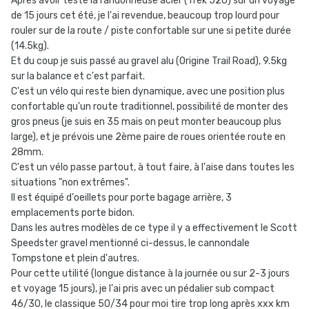
Après avoir testé la randonneuse acier (Trek 520) sur un voyage
de 15 jours cet été, je l'ai revendue, beaucoup trop lourd pour
rouler sur de la route / piste confortable sur une si petite durée
(14.5kg).
Et du coup je suis passé au gravel alu (Origine Trail Road), 9.5kg
sur la balance et c'est parfait.
C'est un vélo qui reste bien dynamique, avec une position plus
confortable qu'un route traditionnel, possibilité de monter des
gros pneus (je suis en 35 mais on peut monter beaucoup plus
large), et je prévois une 2ème paire de roues orientée route en
28mm.
C'est un vélo passe partout, à tout faire, à l'aise dans toutes les
situations "non extrêmes".
Il est équipé d'oeillets pour porte bagage arrière, 3
emplacements porte bidon.
Dans les autres modèles de ce type il y a effectivement le Scott
Speedster gravel mentionné ci-dessus, le cannondale
Tompstone et plein d'autres.
Pour cette utilité (longue distance à la journée ou sur 2-3 jours
et voyage 15 jours), je l'ai pris avec un pédalier sub compact
46/30, le classique 50/34 pour moi tire trop long après xxx km