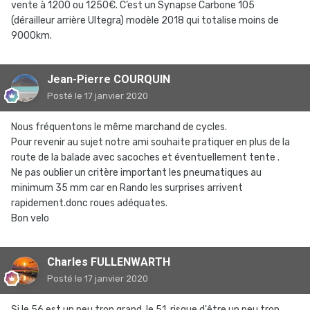
vente à 1200 ou 1250€. C’est un Synapse Carbone 105
(dérailleur arrière Ultegra) modèle 2018 qui totalise moins de
9000km.
Jean-Pierre COURQUIN
Posté
le 17 janvier 2020
Nous fréquentons le même marchand de cycles.
Pour revenir au sujet notre ami souhaite pratiquer en plus de la
route de la balade avec sacoches et éventuellement tente .
Ne pas oublier un critère important les pneumatiques au
minimum 35 mm car en Rando les surprises arrivent
rapidement.donc roues adéquates.
Bon velo
Charles FULLENWARTH
Posté
le 17 janvier 2020
Si le 56 est un peu trop grand, le 51, risque d'être un peu trop