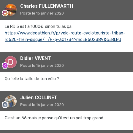
Charles FULLENWARTH
Posté
le 16 janvier 2020
Le RD 5 est à 1000€, sinon tu as ça:
https://www.decathlon.fr/p/velo-route-cyclotouriste-triban-
rc520-frein-disque/_/R-p-301734?mc=8502389&c=BLEU
Didier VIVENT
Posté
le 16 janvier 2020
Qu ' elle la taille de ton vélo ?
Julien COLLINET
Posté
le 16 janvier 2020
C'est un 56 mais je pense qu'il est un poil trop grand