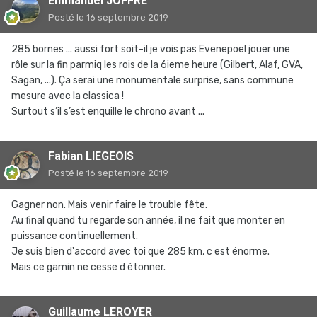
Emmanuel JOFFRE
Posté
le 16 septembre 2019
285 bornes ... aussi fort soit-il je vois pas Evenepoel jouer une
rôle sur la fin parmiq les rois de la 6ieme heure (Gilbert, Alaf, GVA,
Sagan, ...). Ça serai une monumentale surprise, sans commune
mesure avec la classica !
Surtout s’il s’est enquille le chrono avant ...
Fabian LIEGEOIS
Posté
le 16 septembre 2019
Gagner non. Mais venir faire le trouble fête.
Au final quand tu regarde son année, il ne fait que monter en
puissance continuellement.
Je suis bien d'accord avec toi que 285 km, c est énorme.
Mais ce gamin ne cesse d étonner.
Guillaume LEROYER