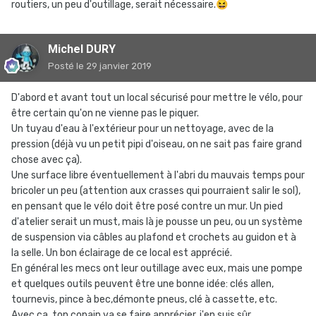
routiers, un peu d'outillage, serait nécessaire.
😆
Michel DURY
Posté
le 29 janvier 2019
D'abord et avant tout un local sécurisé pour mettre le vélo, pour
être certain qu'on ne vienne pas le piquer.
Un tuyau d'eau à l'extérieur pour un nettoyage, avec de la
pression (déjà vu un petit pipi d'oiseau, on ne sait pas faire grand
chose avec ça).
Une surface libre éventuellement à l'abri du mauvais temps pour
bricoler un peu (attention aux crasses qui pourraient salir le sol),
en pensant que le vélo doit être posé contre un mur. Un pied
d'atelier serait un must, mais là je pousse un peu, ou un système
de suspension via câbles au plafond et crochets au guidon et à
la selle. Un bon éclairage de ce local est apprécié.
En général les mecs ont leur outillage avec eux, mais une pompe
et quelques outils peuvent être une bonne idée: clés allen,
tournevis, pince à bec,démonte pneus, clé à cassette, etc.
Avec ça, ton copain va se faire apprécier, j'en suis sûr.