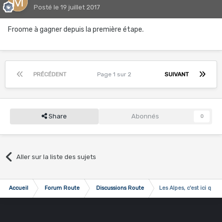
Posté
le 19 juillet 2017
Froome à gagner depuis la première étape.
PRÉCÉDENT
Page 1 sur 2
SUIVANT
Share
Abonnés
0
Aller sur la liste des sujets
Accueil
Forum Route
Discussions Route
Les Alpes, c'est ici que 