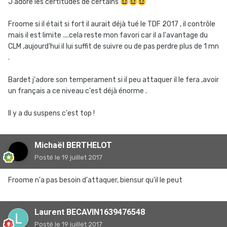
J'adore les certitudes de certains
😆
😆
😆
Froome si il était si fort il aurait déjà tué le TDF 2017 , il contrôle
mais il est limite ....cela reste mon favori car il a l'avantage du
CLM ,aujourd'hui il lui suffit de suivre ou de pas perdre plus de 1 mn
.
Bardet j'adore son temperament si il peu attaquer il le fera ,avoir
un français a ce niveau c'est déjà énorme .
Il y a du suspens c'est top !
Michaël BERTHELOT
Posté
le 19 juillet 2017
Froome n'a pas besoin d'attaquer, biensur qu'il le peut
Laurent BECAVIN1639476548
Posté
le 19 juillet 2017