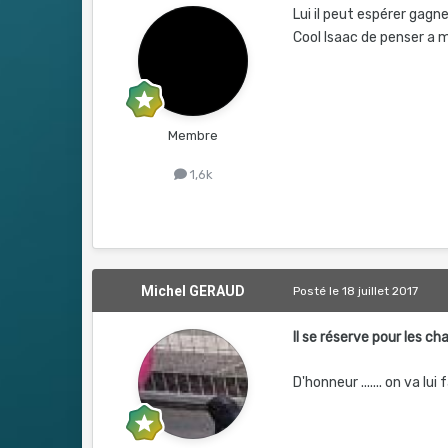
Lui il peut espérer gagne
Cool Isaac de penser a
Membre
1,6k
Michel GERAUD
Posté
le 18 juillet 2017
Il se réserve pour les c
D'honneur ....... on va lui 