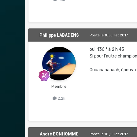
Philippe LABADENS
Posté
le 18 juillet 2017
oui, 136 ° à 2 h 43
Si pour l'autre champion 
Ouaaaaaaaaah, épousto
Membre
2,2k
André BONHOMME
Posté
le 18 juillet 2017