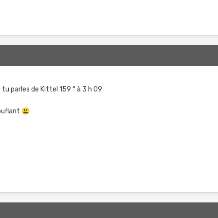
tu parles de Kittel 159 ° à 3 h 09
uflant
😃