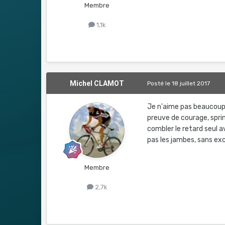
Membre
1,1k
Michel CLAMOT
Posté
le 18 juillet 2017
Je n'aime pas beaucoup 
preuve de courage, sprin
combler le retard seul av
pas les jambes, sans excu
Membre
2,7k