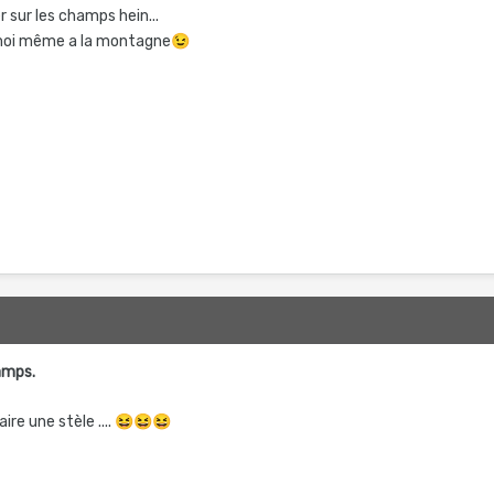
r sur les champs hein...
 moi même a la montagne
😉
hamps.
faire une stèle ....
😆
😆
😆