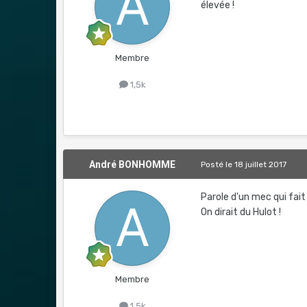
élevée !
Membre
1,5k
André BONHOMME
Posté
le 18 juillet 2017
Parole d'un mec qui fait 
On dirait du Hulot !
Membre
1,5k