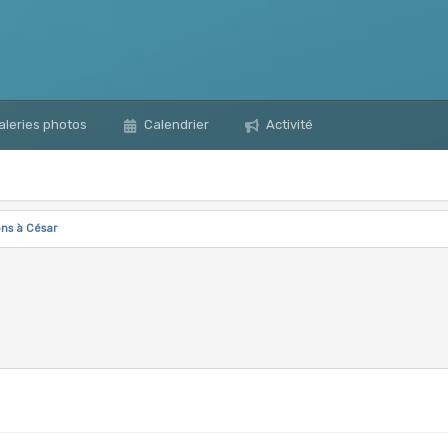
leries photos
Calendrier
Activité
ns à César