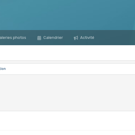
leries photos
Calendrier
Activité
tion