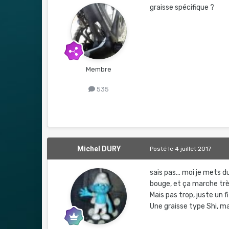
graisse spécifique ?
Membre
535
Michel DURY
Posté
le 4 juillet 2017
sais pas... moi je mets 
bouge, et ça marche trè
Mais pas trop, juste un fi
Une graisse type Shi, m