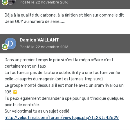
Posté
le 22 novembre 2016
Déja à la qualité du carbone, à la finition et bien sur comme le dit
Jean GUY au numéro de série......
Damien VAILLANT
Posté
le 22 novembre 2016
Dans un premier temps le prix si c'est la méga affaire c'est
certainement un faux
La facture, si pas de facture oublie. Si il y a une facture vérifie
celle-ci auprès du magasin (ont est jamais trop sure).
Le groupe monté dessus si il est monté avec un sram rival ou un
105
🙄
Tu peux également demander à spe pour qu'il t'indique quelques
points de contrôle.
Sur veloptimal tu as un sujet dédié
http://veloptimal.com/forum/viewtopic.php?f=2&t=42629