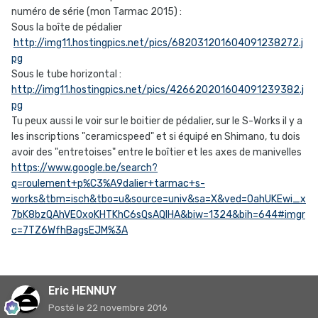
numéro de série (mon Tarmac 2015) :
Sous la boîte de pédalier
http://img11.hostingpics.net/pics/682031201604091238272.j
pg
Sous le tube horizontal :
http://img11.hostingpics.net/pics/426620201604091239382.j
pg
Tu peux aussi le voir sur le boitier de pédalier, sur le S-Works il y a
les inscriptions "ceramicspeed" et si équipé en Shimano, tu dois
avoir des "entretoises" entre le boîtier et les axes de manivelles
https://www.google.be/search?
q=roulement+p%C3%A9dalier+tarmac+s-
works&tbm=isch&tbo=u&source=univ&sa=X&ved=0ahUKEwi_x
7bK8bzQAhVE0xoKHTKhC6sQsAQIHA&biw=1324&bih=644#imgr
c=7TZ6WfhBagsEJM%3A
Eric HENNUY
Posté
le 22 novembre 2016