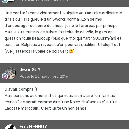
Posté
le 22 novembre 2016
Une contrefaçon évidemment; vulgaire voulant dire ordinaire je
dirais qu'il a la gueule d'un Sworks normal. Loin de moi
d'encourager ce genre de chose, je ne le ferai pas par principe.
Mais je suis curieux de suivre l'histoire de ce vélo, le gars en
question roule beaucoup (plus que moi qui fait 15000km/an) et
court en Belgique à niveau qu'on pourrait qualifier "Ufolep 1 cat"
(Aïe! j'attends la volée de bois vert
😃
)
Jean GUY
Posté
le 22 novembre 2016
J'avais compris :)
Mais pensons aux non initiés qui nous lisent. Dire "un Tarmac
chinois", ce serait comme dire "une Rolex thaîlandaise" ou "un
Lacoste marocain". C'est juste un non sens !
Eric HENNUY