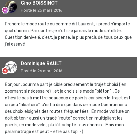
Gino BOISSINOT
Posté
le 25 mars 2016
Prendre le mode route ou comme dit Laurent, il prend n'importe
quel chemin. Par contre, je n'utilise jamais le mode satellite.
Question denivelé, c'est, je pense, le plus precis de tous ceux que
j'ai essayé
Dominique RAULT
Posté
le 26 mars 2016
Bonjour , pour ma part je cible précisément le trajet choisi ( en
zoomant si nécessaire) , et je choisis le mode "piéton" . Je
n'hésite pas à mettre beaucoup de points car sinon le trajet est
un peu "aléatoire" c'est à dire que dans ce mode Openrunner a
des choix éloignés des routes fréquentées. En mode voiture on
doit obtenir aussi un tracé "route" correct en multipliant les
points, en mode vélo , plutôt adapté tous chemin . Mais mon
paramétrage est peut - être pas top :-)