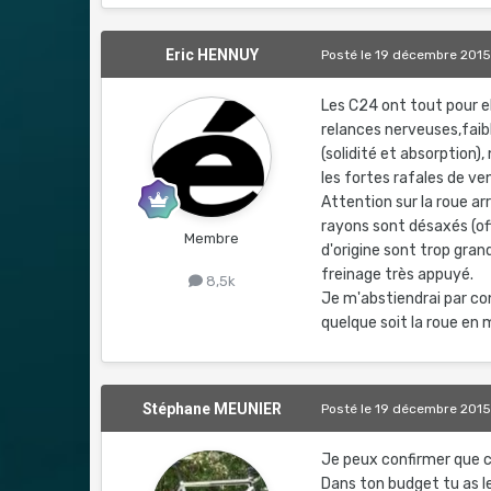
Eric HENNUY
Posté
le 19 décembre 201
Les C24 ont tout pour el
relances nerveuses,faibl
(solidité et absorption
les fortes rafales de v
Attention sur la roue arr
rayons sont désaxés (off
Membre
d'origine sont trop gra
freinage très appuyé.
8,5k
Je m'abstiendrai par co
quelque soit la roue en
Stéphane MEUNIER
Posté
le 19 décembre 201
Je peux confirmer que c
Dans ton budget tu as l