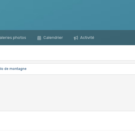
leries photos
Calendrier
Activité
clo de montagne