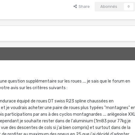
Share
Abonnés
0
5
une question supplémentaire sur les roues .... je sais que le forum en
otre avis sur les critères suivants :
ndurace équipé de roues DT swiss R23 spline chaussées en
 et je voudrais acheter une paire de roues plus typées "montagnes" e
s participations par ans à des cyclos montagnardes .... ariègeoise XX
 cependant je souhaite rester dans de l'aluminium (1m83 pour 77kg je
 vue des descentes de cols si j'ai bien compris) et surtout dans de la
 de profiter au maximum des pneus en 25 que j'ai décidé d'adopter