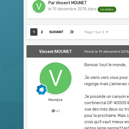
Par
Vincent MOUNET
le 19 décembre 2015
dans
Le matos
1
2
SUIVANT
Page 1 sur 2
Vincent MOUNET
Posté
le 19 décembre 201
Bonsoir tout le monde,
Je viens vers vous pour 
regorge mais j'aimerais v
Je possède un canyon e
Membre
continental GP 4000S II
vue des mes deux ou troi
41
pour la prochaine. Mais
crois qu'il vaut mieux en
jantes large permettant