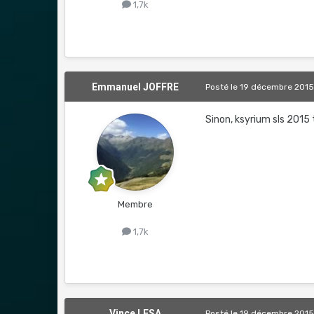
1,7k
Emmanuel JOFFRE
Posté
le 19 décembre 201
Sinon, ksyrium sls 201
Membre
1,7k
Vince LESA
Posté
le 19 décembre 201