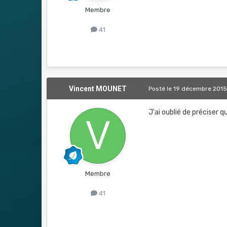
Membre
41
Vincent MOUNET
Posté
le 19 décembre 201
J'ai oublié de préciser 
Membre
41