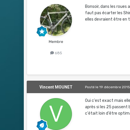
Bonsoir, dans les roues 
faut pas écarter les Sh
elles devraient être en 
Membre
685
Vincent MOUNET
Posté
le 19 décembre 201
Oui c'est exact mais ell
après si les 25 passent 
c'était loin d'être optim