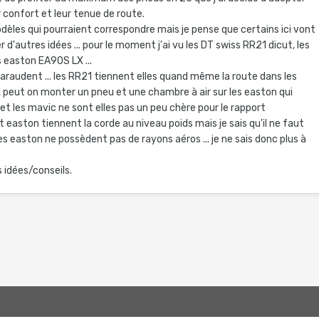
 confort et leur tenue de route.
dèles qui pourraient correspondre mais je pense que certains ici vont
 d'autres idées ... pour le moment j'ai vu les DT swiss RR21 dicut, les
s easton EA90S LX ...
araudent ... les RR21 tiennent elles quand même la route dans les
, peut on monter un pneu et une chambre à air sur les easton qui
t les mavic ne sont elles pas un peu chère pour le rapport
t easton tiennent la corde au niveau poids mais je sais qu'il ne faut
es easton ne possèdent pas de rayons aéros ... je ne sais donc plus à
 idées/conseils.
5