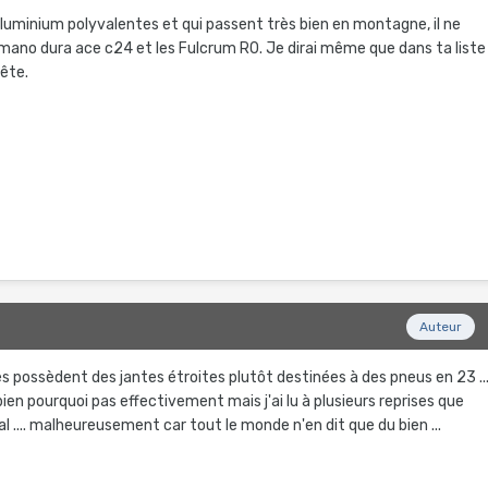
aluminium polyvalentes et qui passent très bien en montagne, il ne
imano dura ace c24 et les Fulcrum R0. Je dirai même que dans ta liste
tête.
5
Auteur
es possèdent des jantes étroites plutôt destinées à des pneus en 23 ..
bien pourquoi pas effectivement mais j'ai lu à plusieurs reprises que
al .... malheureusement car tout le monde n'en dit que du bien ...