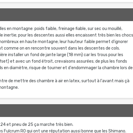
5
les en montagne: poids faible, freinage fiable, sur sec ou mouillé,
e inertie; pour les descentes aussi elles encaissent très bien les choc
), nombreux en haute montagne; leur hauteur faible permet d'ignorer
ent comme on en rencontre souvent dans les descentes de cols.
ière installer un fond de jante large (18 mm) car les trous pour les
set) et avec un fond étroit, crevaisons assurées; de plus les fonds
nds en diamètre, risque de tourner et d'endommager la chambre lors de
ntre de mettre des chambre à air en latex, surtout à l'avant mais çà
 montagne.
5
24 et pneu de 25 ça marche très bien.
es Fulcrum R0 qui ont une réputation aussi bonne que les Shimano.