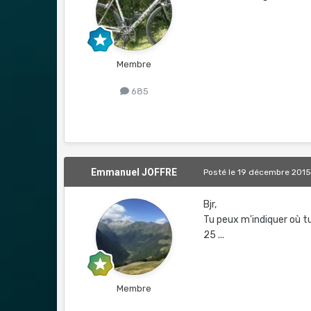
Membre
685
Emmanuel JOFFRE
Posté
le 19 décembre 201
Bjr,
Tu peux m'indiquer où t
25 ...
Membre