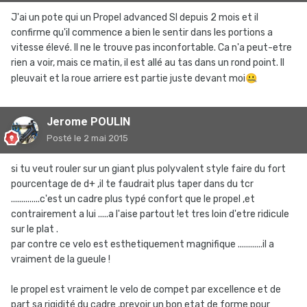
J'ai un pote qui un Propel advanced Sl depuis 2 mois et il
confirme qu'il commence a bien le sentir dans les portions a
vitesse élevé. Il ne le trouve pas inconfortable. Ca n'a peut-etre
rien a voir, mais ce matin, il est allé au tas dans un rond point. Il
pleuvait et la roue arriere est partie juste devant moi
🤐
Jerome POULIN
Posté
le 2 mai 2015
si tu veut rouler sur un giant plus polyvalent style faire du fort
pourcentage de d+ ,il te faudrait plus taper dans du tcr
..............c'est un cadre plus typé confort que le propel ,et
contrairement a lui .....a l'aise partout !et tres loin d'etre ridicule
sur le plat .
par contre ce velo est esthetiquement magnifique ............il a
vraiment de la gueule !
le propel est vraiment le velo de compet par excellence et de
part sa rigidité du cadre ,prevoir un bon etat de forme pour