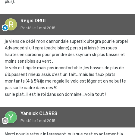
plus).
Régis DRUI
Posté
le 1 mai 2015
je viens de cédé mon cannondale supersix ultegra pour le propel
Advanced sl ultegra (cadre blanc).perso j ai laissé les roues
hautes en carbone pour prendre des ksyrium slr plus basses et
moins sensibles au vent .
le velo est rigide mais pas inconfortable ,les bosses de plus de
6% passent mieux assis c'est un fait...mais les faux plats
montants (4 à 5%)je me regale !le velo est léger et on ne butte
pas sur le cadre dans ces %
sur le plat...il est le roi dans son domaine ...voila tout !
Yannick CLARES
Posté
le 1 mai 2015
Merci pour le retour interessant, puisque cest exactement la