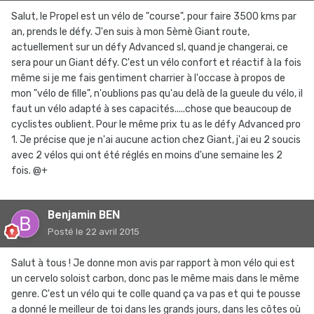
Salut, le Propel est un vélo de "course", pour faire 3500 kms par
an, prends le défy. J'en suis à mon 5èmè Giant route,
actuellement sur un défy Advanced sl, quand je changerai, ce
sera pour un Giant défy. C'est un vélo confort et réactif à la fois
même si je me fais gentiment charrier à l'occase à propos de
mon "vélo de fille", n'oublions pas qu'au delà de la gueule du vélo, il
faut un vélo adapté à ses capacités.....chose que beaucoup de
cyclistes oublient. Pour le même prix tu as le défy Advanced pro
1. Je précise que je n'ai aucune action chez Giant, j'ai eu 2 soucis
avec 2 vélos qui ont été réglés en moins d'une semaine les 2
fois. @+
Benjamin BEN
Posté
le 22 avril 2015
Salut à tous ! Je donne mon avis par rapport à mon vélo qui est
un cervelo soloist carbon, donc pas le même mais dans le même
genre. C'est un vélo qui te colle quand ça va pas et qui te pousse
a donné le meilleur de toi dans les grands jours, dans les côtes où