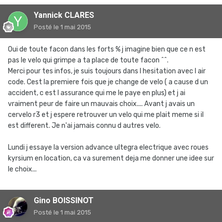
Yannick CLARES
Posté
le 1 mai 2015
Oui de toute facon dans les forts % j imagine bien que ce n est
pas le velo qui grimpe a ta place de toute facon ^^.
Merci pour tes infos, je suis toujours dans l hesitation avec l air
code. Cest la premiere fois que je change de velo ( a cause d un
accident, c est l assurance qui me le paye en plus) et j ai
vraiment peur de faire un mauvais choix.... Avant j avais un
cervelo r3 et j espere retrouver un velo qui me plait meme si il
est different. Je n'ai jamais connu d autres velo.
Lundi j essaye la version advance ultegra electrique avec roues
kyrsium en location, ca va surement deja me donner une idee sur
le choix...
Gino BOISSINOT
Posté
le 1 mai 2015