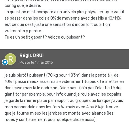
config que je desire.
La question cest compare a un un velo plus polyvalent que va t il
se passer dans les cols a 8% de moyenne avec des kils a 10/11%,
est ce que cest juste une sensation d inconfort ou a t on
vraiment a y perdre.
Tu es un petit gabarit? Veloce ou puissant?
Régis DRUI
Posté
le 1 mai 2015
je suis plutôt puissant (78 kg pour 1.83m) dans la pente à + de
10% il passe mieux assis mais evidemment tu peux te mettre en
danseuse mais là le cadre ne t'aide pas...il n'a pas l'elasticité du
giant tcr par exemple. pour info quand je roule avec les copains
je garde la meme place par rapport au groupe que lorsque j'avais
mon cannondale dans les fors %...mais avec 4 ou 5% je trouve
que je tourne mieux les jambes et monte avec aisance (les
roues y sont surement pour quelque chose aussi)