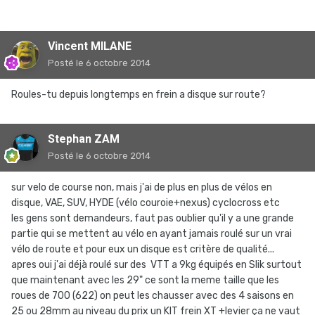
Vincent MILANE
Posté
le 6 octobre 2014
Roules-tu depuis longtemps en frein a disque sur route?
Stephan ZAM
Posté
le 6 octobre 2014
sur velo de course non, mais j'ai de plus en plus de vélos en
disque, VAE, SUV, HYDE (vélo couroie+nexus) cyclocross etc
les gens sont demandeurs, faut pas oublier qu'il y a une grande
partie qui se mettent au vélo en ayant jamais roulé sur un vrai
vélo de route et pour eux un disque est critère de qualité...
apres oui j'ai déjà roulé sur des VTT a 9kg équipés en Slik surtout
que maintenant avec les 29" ce sont la meme taille que les
roues de 700 (622) on peut les chausser avec des 4 saisons en
25 ou 28mm au niveau du prix un KIT frein XT +levier ça ne vaut