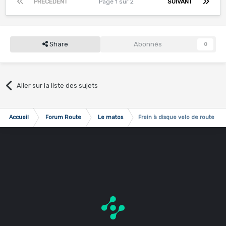
PRÉCÉDENT
Page 1 sur 2
SUIVANT
Share
Abonnés
0
Aller sur la liste des sujets
Accueil
Forum Route
Le matos
Frein à disque velo de route