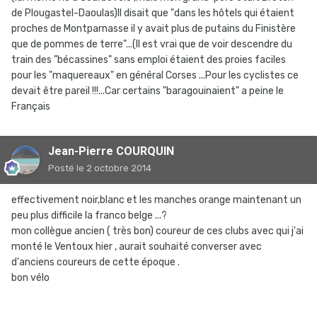
de Plougastel-Daoulas)Il disait que "dans les hôtels qui étaient
proches de Montparnasse il y avait plus de putains du Finistère
que de pommes de terre"...(Il est vrai que de voir descendre du
train des "bécassines" sans emploi étaient des proies faciles
pour les "maquereaux" en général Corses ...Pour les cyclistes ce
devait être pareil !!!...Car certains "baragouinaient" a peine le
Français
Jean-Pierre COURQUIN
Posté
le 2 octobre 2014
effectivement noir,blanc et les manches orange maintenant un
peu plus difficile la franco belge ...?
mon collègue ancien ( très bon) coureur de ces clubs avec qui j'ai
monté le Ventoux hier , aurait souhaité converser avec
d'anciens coureurs de cette époque .
bon vélo