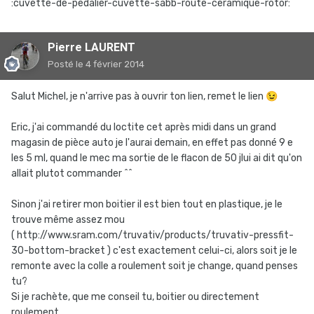
:cuvette-de-pedalier-cuvette-sabb-route-ceramique-rotor:
Pierre LAURENT
Posté
le 4 février 2014
Salut Michel, je n'arrive pas à ouvrir ton lien, remet le lien
😉
Eric, j'ai commandé du loctite cet après midi dans un grand
magasin de pièce auto je l'aurai demain, en effet pas donné 9 e
les 5 ml, quand le mec ma sortie de le flacon de 50 jlui ai dit qu'on
allait plutot commander ^^
Sinon j'ai retirer mon boitier il est bien tout en plastique, je le
trouve même assez mou
( http://www.sram.com/truvativ/products/truvativ-pressfit-
30-bottom-bracket ) c'est exactement celui-ci, alors soit je le
remonte avec la colle a roulement soit je change, quand penses
tu?
Si je rachète, que me conseil tu, boitier ou directement
roulement