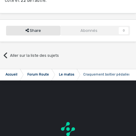
coté et 22 de l'autre.
Share
Abonnés
0
Aller sur la liste des sujets
Accueil
Forum Route
Le matos
Craquement boitier pédalier pres