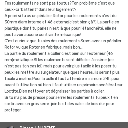
Tes roulements ne sont pas foutus?Ton problème c'est que
ceux-ci "battent" dans leur logement?
A priori si tu as un pédalier Rotor pour les roulements c'est du
30mm diam interne et 46 externe(c'est bien çà?).La partie en
plastique dont tu parles n'est là que pour l'étanchéité, elle ne
peut avoir aucune contrainte mécanique!
C'est curieux que tu aies des roulements Sram avec un pédalier
Rotor vu que Rotor en fabrique, mais bon...
La partie du roulement à coller c'est bien sûr l'extérieur (46
mm)métallique.SI les roulements sont difficiles à insérer (ce
n'est pas ton cas ici) mais pour avoir plus facile à les poser tu
peux les mettre au surgélateur quelques heures, ils seront plus
facile à insérer.Pour la colle il faut attendre minimum 24h pour
avant l'utilisation où bien il faut utiliser un primaire accélérateur
Loctite.Bien nettoyer et dégraisser les parties à coller.
Si tu n'a pas de presse pour serrer les roulements tu peux t'en
sortir avec un gros serre-joints et des cales de bois dur pour
protéger.