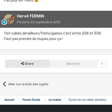
Pas pour les freins
😆
Hervé FERMIN
Posté
le 22 septembre 2013
1 kit cables derailleurs/freins/gaines c'est entre 25€ et 35€.
Faut pas prendre de risques pour ça !
Share
Abonnés
0
Aller sur la liste des sujets
Accueil
Forum Route
Le matos
Durée de vie câble dérailleur