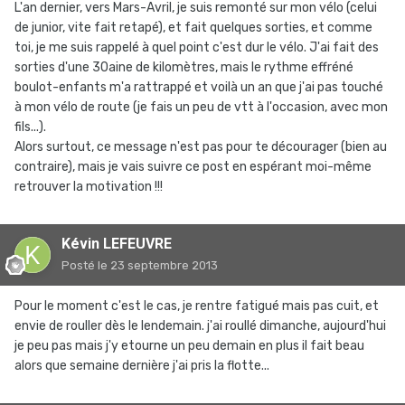
L'an dernier, vers Mars-Avril, je suis remonté sur mon vélo (celui
de junior, vite fait retapé), et fait quelques sorties, et comme
toi, je me suis rappelé à quel point c'est dur le vélo. J'ai fait des
sorties d'une 30aine de kilomètres, mais le rythme effréné
boulot-enfants m'a rattrappé et voilà un an que j'ai pas touché
à mon vélo de route (je fais un peu de vtt à l'occasion, avec mon
fils...).
Alors surtout, ce message n'est pas pour te décourager (bien au
contraire), mais je vais suivre ce post en espérant moi-même
retrouver la motivation !!!
Kévin LEFEUVRE
Posté
le 23 septembre 2013
Pour le moment c'est le cas, je rentre fatigué mais pas cuit, et
envie de rouller dès le lendemain. j'ai roullé dimanche, aujourd'hui
je peu pas mais j'y etourne un peu demain en plus il fait beau
alors que semaine dernière j'ai pris la flotte...