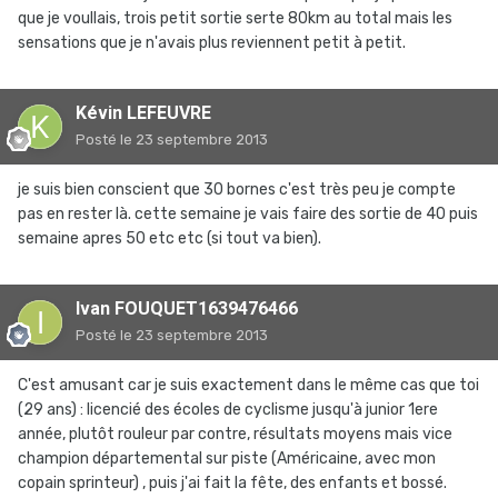
que je voullais, trois petit sortie serte 80km au total mais les
sensations que je n'avais plus reviennent petit à petit.
Kévin LEFEUVRE
Posté
le 23 septembre 2013
je suis bien conscient que 30 bornes c'est très peu je compte
pas en rester là. cette semaine je vais faire des sortie de 40 puis
semaine apres 50 etc etc (si tout va bien).
Ivan FOUQUET1639476466
Posté
le 23 septembre 2013
C'est amusant car je suis exactement dans le même cas que toi
(29 ans) : licencié des écoles de cyclisme jusqu'à junior 1ere
année, plutôt rouleur par contre, résultats moyens mais vice
champion départemental sur piste (Américaine, avec mon
copain sprinteur) , puis j'ai fait la fête, des enfants et bossé.