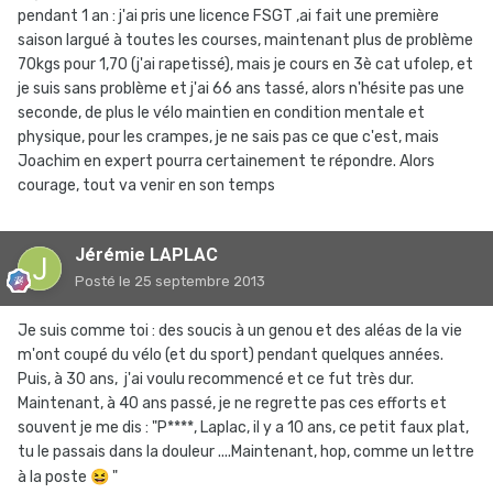
pendant 1 an : j'ai pris une licence FSGT ,ai fait une première
saison largué à toutes les courses, maintenant plus de problème
70kgs pour 1,70 (j'ai rapetissé), mais je cours en 3è cat ufolep, et
je suis sans problème et j'ai 66 ans tassé, alors n'hésite pas une
seconde, de plus le vélo maintien en condition mentale et
physique, pour les crampes, je ne sais pas ce que c'est, mais
Joachim en expert pourra certainement te répondre. Alors
courage, tout va venir en son temps
Jérémie LAPLAC
Posté
le 25 septembre 2013
Je suis comme toi : des soucis à un genou et des aléas de la vie
m'ont coupé du vélo (et du sport) pendant quelques années.
Puis, à 30 ans, j'ai voulu recommencé et ce fut très dur.
Maintenant, à 40 ans passé, je ne regrette pas ces efforts et
souvent je me dis : "P****, Laplac, il y a 10 ans, ce petit faux plat,
tu le passais dans la douleur ....Maintenant, hop, comme un lettre
à la poste
😆
"