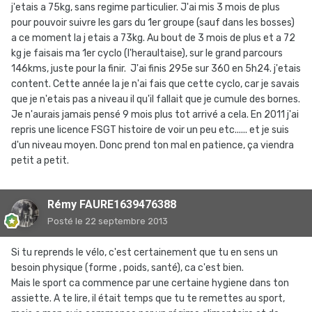
j'etais a 75kg, sans regime particulier. J'ai mis 3 mois de plus
pour pouvoir suivre les gars du 1er groupe (sauf dans les bosses)
a ce moment la j etais a 73kg. Au bout de 3 mois de plus et a 72
kg je faisais ma 1er cyclo (l'heraultaise), sur le grand parcours
146kms, juste pour la finir. J'ai finis 295e sur 360 en 5h24. j'etais
content. Cette année la je n'ai fais que cette cyclo, car je savais
que je n'etais pas a niveau il qu'il fallait que je cumule des bornes.
Je n'aurais jamais pensé 9 mois plus tot arrivé a cela. En 2011 j'ai
repris une licence FSGT histoire de voir un peu etc...... et je suis
d'un niveau moyen. Donc prend ton mal en patience, ça viendra
petit a petit.
Rémy FAURE1639476388
Posté
le 22 septembre 2013
Si tu reprends le vélo, c'est certainement que tu en sens un
besoin physique (forme , poids, santé), ca c'est bien.
Mais le sport ca commence par une certaine hygiene dans ton
assiette. A te lire, il était temps que tu te remettes au sport,