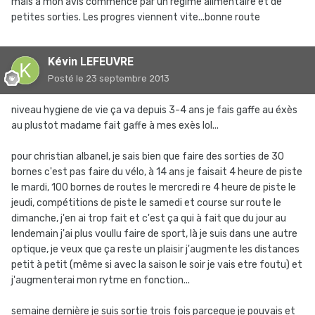
mais a mon avis commence par un régime alimentaire et de
petites sorties. Les progres viennent vite...bonne route
Kévin LEFEUVRE
Posté
le 23 septembre 2013
niveau hygiene de vie ça va depuis 3-4 ans je fais gaffe au éxès
au plustot madame fait gaffe à mes exès lol...
pour christian albanel, je sais bien que faire des sorties de 30
bornes c'est pas faire du vélo, à 14 ans je faisait 4 heure de piste
le mardi, 100 bornes de routes le mercredi re 4 heure de piste le
jeudi, compétitions de piste le samedi et course sur route le
dimanche, j'en ai trop fait et c'est ça qui à fait que du jour au
lendemain j'ai plus voullu faire de sport, là je suis dans une autre
optique, je veux que ça reste un plaisir j'augmente les distances
petit à petit (même si avec la saison le soir je vais etre foutu) et
j'augmenterai mon rytme en fonction...
semaine dernière je suis sortie trois fois parceque je pouvais et