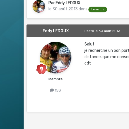
Par
Eddy LEDOUX
le 30 août 2013
dans
Le matos
Eddy LEDOUX
Posté
le 30 août 2013
Salut
je recherche un bon port
distance, que me conseil
cdt
Membre
158