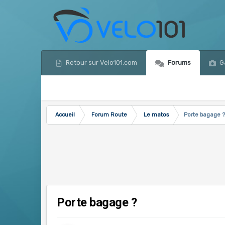
Retour sur Velo101.com
Forums
Ga
Accueil
Forum Route
Le matos
Porte bagage 
Porte bagage ?