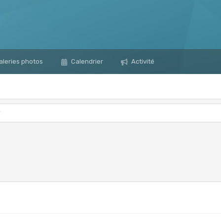
leries photos
Calendrier
Activité
?