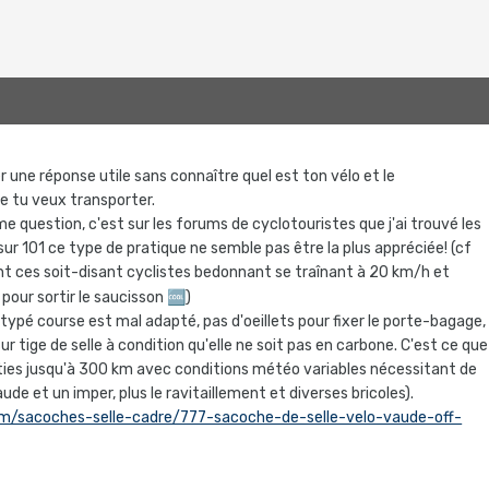
er une réponse utile sans connaître quel est ton vélo et le
 tu veux transporter.
 question, c'est sur les forums de cyclotouristes que j'ai trouvé les
sur 101 ce type de pratique ne semble pas être la plus appréciée! (cf
t ces soit-disant cyclistes bedonnant se traînant à 20 km/h et
 pour sortir le saucisson
🆒
)
o typé course est mal adapté, pas d'oeillets pour fixer le porte-bagage,
 sur tige de selle à condition qu'elle ne soit pas en carbone. C'est ce que
orties jusqu'à 300 km avec conditions météo variables nécessitant de
ude et un imper, plus le ravitaillement et diverses bricoles).
om/sacoches-selle-cadre/777-sacoche-de-selle-velo-vaude-off-