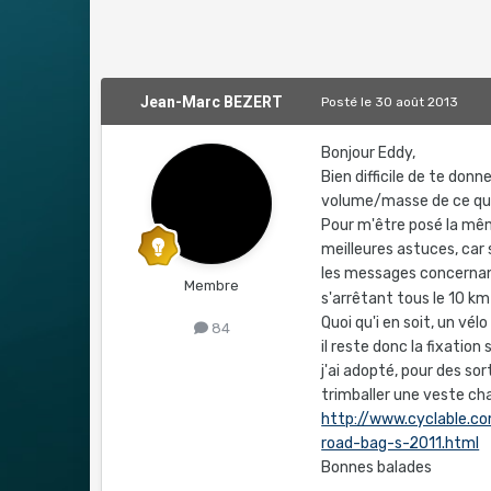
Jean-Marc BEZERT
Posté
le 30 août 2013
Bonjour Eddy,
Bien difficile de te donn
volume/masse de ce que
Pour m'être posé la même
meilleures astuces, car 
les messages concernan
Membre
s'arrêtant tous le 10 km
Quoi qu'i en soit, un vél
84
il reste donc la fixation
j'ai adopté, pour des s
trimballer une veste cha
http://www.cyclable.c
road-bag-s-2011.html
Bonnes balades