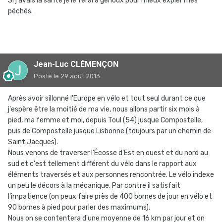
Si j'avais la santé je le ferai à genoux pour mieux expier mes
péchés.
Jean-Luc CLÉMENÇON
Posté
le 29 août 2013
Après avoir sillonné l'Europe en vélo et tout seul durant ce que
j'espère être la moitié de ma vie, nous allons partir six mois à
pied, ma femme et moi, depuis Toul (54) jusque Compostelle,
puis de Compostelle jusque Lisbonne (toujours par un chemin de
Saint Jacques).
Nous venons de traverser l’Écosse d'Est en ouest et du nord au
sud et c'est tellement différent du vélo dans le rapport aux
éléments traversés et aux personnes rencontrée. Le vélo indexe
un peu le décors à la mécanique. Par contre il satisfait
l'impatience (on peux faire près de 400 bornes de jour en vélo et
90 bornes à pied pour parler des maximums).
Nous on se contentera d'une moyenne de 16 km par jour et on