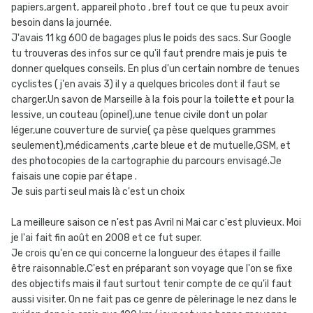
papiers,argent, appareil photo , bref tout ce que tu peux avoir
besoin dans la journée.
J'avais 11 kg 600 de bagages plus le poids des sacs. Sur Google
tu trouveras des infos sur ce qu'il faut prendre mais je puis te
donner quelques conseils. En plus d'un certain nombre de tenues
cyclistes ( j'en avais 3) il y a quelques bricoles dont il faut se
charger.Un savon de Marseille à la fois pour la toilette et pour la
lessive, un couteau (opinel),une tenue civile dont un polar
léger,une couverture de survie( ça pèse quelques grammes
seulement),médicaments ,carte bleue et de mutuelle,GSM, et
des photocopies de la cartographie du parcours envisagé.Je
faisais une copie par étape .
Je suis parti seul mais là c'est un choix
La meilleure saison ce n'est pas Avril ni Mai car c'est pluvieux. Moi
je l'ai fait fin août en 2008 et ce fut super.
Je crois qu'en ce qui concerne la longueur des étapes il faille
être raisonnable.C'est en préparant son voyage que l'on se fixe
des objectifs mais il faut surtout tenir compte de ce qu'il faut
aussi visiter. On ne fait pas ce genre de pèlerinage le nez dans le