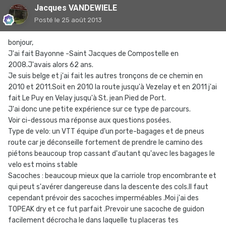
Jacques VANDEWIELE
Posté
le 25 août 2013
bonjour,
J'ai fait Bayonne -Saint Jacques de Compostelle en
2008.J'avais alors 62 ans.
Je suis belge et j'ai fait les autres tronçons de ce chemin en
2010 et 2011.Soit en 2010 la route jusqu'à Vezelay et en 2011 j'ai
fait Le Puy en Velay jusqu'à St. jean Pied de Port.
J'ai donc une petite expérience sur ce type de parcours.
Voir ci-dessous ma réponse aux questions posées.
Type de velo: un VTT équipe d'un porte-bagages et de pneus
route car je déconseille fortement de prendre le camino des
piétons beaucoup trop cassant d'autant qu'avec les bagages le
velo est moins stable
Sacoches : beaucoup mieux que la carriole trop encombrante et
qui peut s'avérer dangereuse dans la descente des cols.Il faut
cependant prévoir des sacoches imperméables .Moi j'ai des
TOPEAK dry et ce fut parfait .Prevoir une sacoche de guidon
facilement décrocha le dans laquelle tu placeras tes