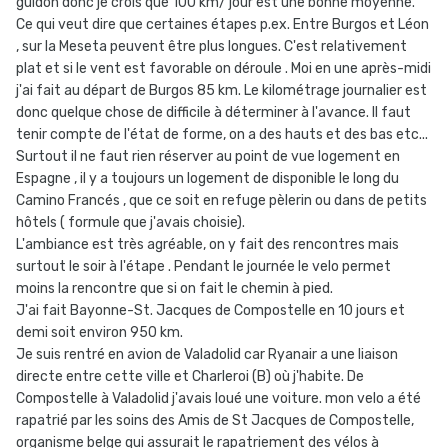
guidon donc je crois que 100 km/ jour est une bonne moyenne.
Ce qui veut dire que certaines étapes p.ex. Entre Burgos et Léon
, sur la Meseta peuvent être plus longues. C'est relativement
plat et si le vent est favorable on déroule . Moi en une après-midi
j'ai fait au départ de Burgos 85 km. Le kilométrage journalier est
donc quelque chose de difficile à déterminer à l'avance. Il faut
tenir compte de l'état de forme, on a des hauts et des bas etc...
Surtout il ne faut rien réserver au point de vue logement en
Espagne , il y a toujours un logement de disponible le long du
Camino Francés , que ce soit en refuge pèlerin ou dans de petits
hôtels ( formule que j'avais choisie).
L'ambiance est très agréable, on y fait des rencontres mais
surtout le soir à l'étape . Pendant le journée le velo permet
moins la rencontre que si on fait le chemin à pied.
J'ai fait Bayonne-St. Jacques de Compostelle en 10 jours et
demi soit environ 950 km.
Je suis rentré en avion de Valadolid car Ryanair a une liaison
directe entre cette ville et Charleroi (B) où j'habite. De
Compostelle à Valadolid j'avais loué une voiture. mon velo a été
rapatrié par les soins des Amis de St Jacques de Compostelle,
organisme belge qui assurait le rapatriement des vélos à