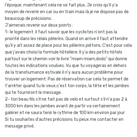
l'époque. maintenant cela ne se fait plus. Je crois qu'il y'a
moyen de revenir en car ou en train mais là je ne dispose pas de
beaucoup de précisions.
J'aimerais revenir sur deux points :
1- le logement: il faut savoir que les cyclistes n'ont pas la
priorité dans les relais pèlerins. Quand on arrive il faut attendre
qu'il y ait assez de place pour les pèlerins piétons. C'est pour cela
que j'avais choisi la formule hôtelière. Il y'a des petits hôtels
partout sur le chemin voir le livre "miam miam,dodo" qui donne
toutes les indications voulues. Vu que tu voyageras en dehors
de la transhumance estivale il n'y aura aucun problème pour
trouver un logement. Pas de réservation car cela te permet de
t'arrêter quand tu le veux.c'est ton corps, la tête et les jambes
qui te fourniront le message.
2- ton beau fils s'il ne fait pas de velo et surtout s'il n'a pas 2 à
3000 km dans les jambes avant de partir va certainement
galérer et ne saura tenir le rythme de 100 km environ par jour
Si tu souhaites d'autres précisions tu peux me contacter en
message privé.