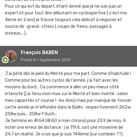
Pour ce qui est du depart, étant donné que je ne suis pas un
expert et pour tout dire débutant en cyclosportive ( c'est ma
4eme en 2 ans) je trouve toujours cela delicat à negocier et
source de -grand- stress ( coups de freins, passages à
niveaux,...).
François BABEN
Posté
le 1 septembre 2013
J'ai pété dès le pied du Menté pour ma part. Comme d'habitude !
Comme pour les autres cyclos de l'année, j'ai fait avec les
moyens du bord... Ca commence à aller un peu mieux côté
intensité (j'ai tenu mon max sur le Menté et bien monté -selon
mes capacités of course !- les Ares) mais par manque de foncier
cette année je m'effondre dans le Balès : respectivement 262w,
258w puis... 208w !! Ouch...
Je termine en 4h54 (4h50 à mon chrono) pour 23.9 de moy. A
noter une erreur de distance : j'ai 119.6, soit une moyenne de
24.7 en réalité. Je crois que je suis 144ème (sur combien ??).