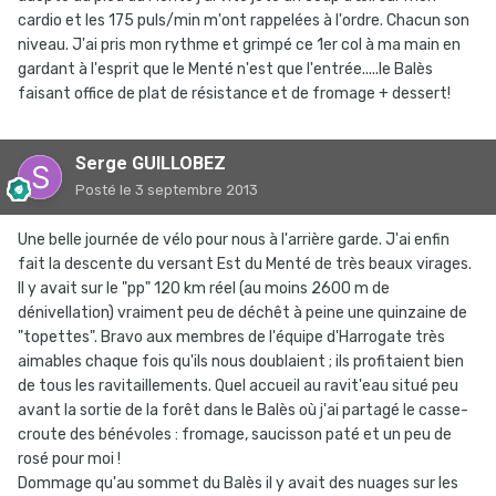
cardio et les 175 puls/min m'ont rappelées à l'ordre. Chacun son
niveau. J'ai pris mon rythme et grimpé ce 1er col à ma main en
gardant à l'esprit que le Menté n'est que l'entrée.....le Balès
faisant office de plat de résistance et de fromage + dessert!
Serge GUILLOBEZ
Posté
le 3 septembre 2013
Une belle journée de vélo pour nous à l'arrière garde. J'ai enfin
fait la descente du versant Est du Menté de très beaux virages.
Il y avait sur le "pp" 120 km réel (au moins 2600 m de
dénivellation) vraiment peu de déchêt à peine une quinzaine de
"topettes". Bravo aux membres de l'équipe d'Harrogate très
aimables chaque fois qu'ils nous doublaient ; ils profitaient bien
de tous les ravitaillements. Quel accueil au ravit'eau situé peu
avant la sortie de la forêt dans le Balès où j'ai partagé le casse-
croute des bénévoles : fromage, saucisson paté et un peu de
rosé pour moi !
Dommage qu'au sommet du Balès il y avait des nuages sur les