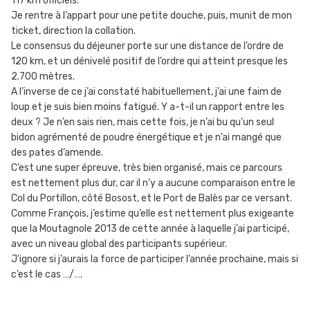
117 km officiels.
Je rentre à l’appart pour une petite douche, puis, munit de mon
ticket, direction la collation.
Le consensus du déjeuner porte sur une distance de l’ordre de
120 km, et un dénivelé positif de l’ordre qui atteint presque les
2.700 mètres.
A l’inverse de ce j’ai constaté habituellement, j’ai une faim de
loup et je suis bien moins fatigué. Y a-t-il un rapport entre les
deux ? Je n’en sais rien, mais cette fois, je n’ai bu qu’un seul
bidon agrémenté de poudre énergétique et je n’ai mangé que
des pates d’amende.
C’est une super épreuve, très bien organisé, mais ce parcours
est nettement plus dur, car il n’y a aucune comparaison entre le
Col du Portillon, côté Bosost, et le Port de Balès par ce versant.
Comme François, j’estime qu’elle est nettement plus exigeante
que la Moutagnole 2013 de cette année à laquelle j’ai participé,
avec un niveau global des participants supérieur.
J’ignore si j’aurais la force de participer l’année prochaine, mais si
c’est le cas …/….