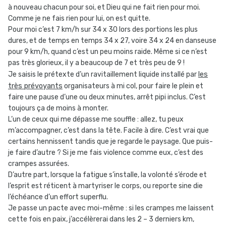
à nouveau chacun pour soi, et Dieu qui ne fait rien pour moi.
Comme je ne fais rien pour lui, on est quitte.
Pour moi c’est 7 km/h sur 34 x 30 lors des portions les plus
dures, et de temps en temps 34 x 27, voire 34 x 24 en danseuse
pour 9 km/h, quand c’est un peu moins raide. Même si ce n’est
pas très glorieux, il y a beaucoup de 7 et très peu de 9 !
les
Je saisis le prétexte d’un ravitaillement liquide installé par
très prévoyants
organisateurs à mi col, pour faire le plein et
faire une pause d’une ou deux minutes, arrêt pipi inclus. C’est
toujours ça de moins à monter.
L’un de ceux qui me dépasse me souffle : allez, tu peux
m’accompagner, c’est dans la tête. Facile à dire. C’est vrai que
certains hennissent tandis que je regarde le paysage. Que puis-
je faire d’autre ? Si je me fais violence comme eux, c’est des
crampes assurées.
D’autre part, lorsque la fatigue s’installe, la volonté s’érode et
l’esprit est réticent à martyriser le corps, ou reporte sine die
l’échéance d’un effort superflu.
Je passe un pacte avec moi-même : si les crampes me laissent
cette fois en paix, j’accélèrerai dans les 2 – 3 derniers km,