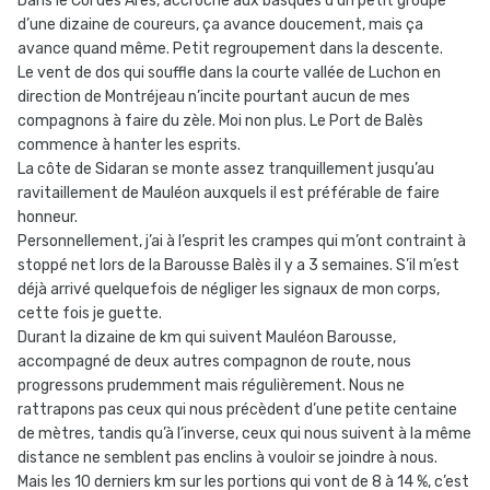
Dans le Col des Ares, accroché aux basques d’un petit groupe
d’une dizaine de coureurs, ça avance doucement, mais ça
avance quand même. Petit regroupement dans la descente.
Le vent de dos qui souffle dans la courte vallée de Luchon en
direction de Montréjeau n’incite pourtant aucun de mes
compagnons à faire du zèle. Moi non plus. Le Port de Balès
commence à hanter les esprits.
La côte de Sidaran se monte assez tranquillement jusqu’au
ravitaillement de Mauléon auxquels il est préférable de faire
honneur.
Personnellement, j’ai à l’esprit les crampes qui m’ont contraint à
stoppé net lors de la Barousse Balès il y a 3 semaines. S’il m’est
déjà arrivé quelquefois de négliger les signaux de mon corps,
cette fois je guette.
Durant la dizaine de km qui suivent Mauléon Barousse,
accompagné de deux autres compagnon de route, nous
progressons prudemment mais régulièrement. Nous ne
rattrapons pas ceux qui nous précèdent d’une petite centaine
de mètres, tandis qu’à l’inverse, ceux qui nous suivent à la même
distance ne semblent pas enclins à vouloir se joindre à nous.
Mais les 10 derniers km sur les portions qui vont de 8 à 14 %, c’est