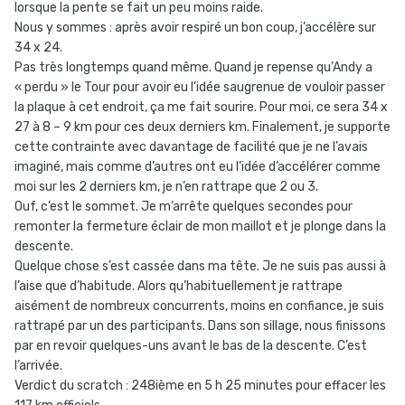
lorsque la pente se fait un peu moins raide.
Nous y sommes : après avoir respiré un bon coup, j’accélère sur
34 x 24.
Pas très longtemps quand même. Quand je repense qu’Andy a
« perdu » le Tour pour avoir eu l’idée saugrenue de vouloir passer
la plaque à cet endroit, ça me fait sourire. Pour moi, ce sera 34 x
27 à 8 – 9 km pour ces deux derniers km. Finalement, je supporte
cette contrainte avec davantage de facilité que je ne l’avais
imaginé, mais comme d’autres ont eu l’idée d’accélérer comme
moi sur les 2 derniers km, je n’en rattrape que 2 ou 3.
Ouf, c’est le sommet. Je m’arrête quelques secondes pour
remonter la fermeture éclair de mon maillot et je plonge dans la
descente.
Quelque chose s’est cassée dans ma tête. Je ne suis pas aussi à
l’aise que d’habitude. Alors qu’habituellement je rattrape
aisément de nombreux concurrents, moins en confiance, je suis
rattrapé par un des participants. Dans son sillage, nous finissons
par en revoir quelques-uns avant le bas de la descente. C’est
l’arrivée.
Verdict du scratch : 248ième en 5 h 25 minutes pour effacer les