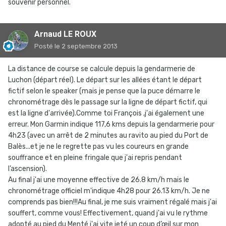
souvenir personnel.
Arnaud LE ROUX
Posté
le 2 septembre 2013
La distance de course se calcule depuis la gendarmerie de
Luchon (départ réel). Le départ sur les allées étant le départ
fictif selon le speaker (mais je pense que la puce démarre le
chronométrage dès le passage sur la ligne de départ fictif, qui
est la ligne d'arrivée).Comme toi François ,j'ai également une
erreur. Mon Garmin indique 117,6 kms depuis la gendarmerie pour
4h23 (avec un arrêt de 2 minutes au ravito au pied du Port de
Balès...et je ne le regrette pas vu les coureurs en grande
souffrance et en pleine fringale que j'ai repris pendant
l’ascension).
Au final j'ai une moyenne effective de 26.8 km/h mais le
chronométrage officiel m'indique 4h28 pour 26.13 km/h. Je ne
comprends pas bien!!!Au final, je me suis vraiment régalé mais j'ai
souffert, comme vous! Effectivement, quand j'ai vu le rythme
adopté au pied du Menté j'ai vite jeté un coup d’œil sur mon