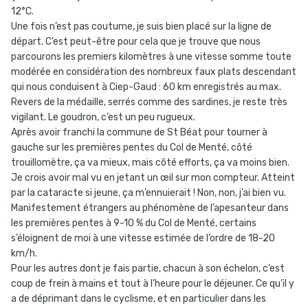
12°C.
Une fois n’est pas coutume, je suis bien placé sur la ligne de
départ. C’est peut-être pour cela que je trouve que nous
parcourons les premiers kilomètres à une vitesse somme toute
modérée en considération des nombreux faux plats descendant
qui nous conduisent à Ciep-Gaud : 60 km enregistrés au max.
Revers de la médaille, serrés comme des sardines, je reste très
vigilant. Le goudron, c’est un peu rugueux.
Après avoir franchi la commune de St Béat pour tourner à
gauche sur les premières pentes du Col de Menté, côté
trouillomètre, ça va mieux, mais côté efforts, ça va moins bien.
Je crois avoir mal vu en jetant un œil sur mon compteur. Atteint
par la cataracte si jeune, ça m’ennuierait ! Non, non, j’ai bien vu.
Manifestement étrangers au phénomène de l’apesanteur dans
les premières pentes à 9-10 % du Col de Menté, certains
s’éloignent de moi à une vitesse estimée de l’ordre de 18-20
km/h.
Pour les autres dont je fais partie, chacun à son échelon, c’est
coup de frein à mains et tout à l’heure pour le déjeuner. Ce qu’il y
a de déprimant dans le cyclisme, et en particulier dans les