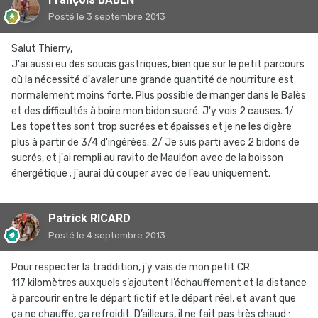
Posté
le 3 septembre 2013
Salut Thierry,
J'ai aussi eu des soucis gastriques, bien que sur le petit parcours
où la nécessité d'avaler une grande quantité de nourriture est
normalement moins forte. Plus possible de manger dans le Balès
et des difficultés à boire mon bidon sucré. J'y vois 2 causes. 1/
Les topettes sont trop sucrées et épaisses et je ne les digère
plus à partir de 3/4 d'ingérées. 2/ Je suis parti avec 2 bidons de
sucrés, et j'ai rempli au ravito de Mauléon avec de la boisson
énergétique ; j'aurai dû couper avec de l'eau uniquement.
Patrick RICARD
Posté
le 4 septembre 2013
Pour respecter la traddition, j'y vais de mon petit CR
117 kilomètres auxquels s’ajoutent l’échauffement et la distance
à parcourir entre le départ fictif et le départ réel, et avant que
ça ne chauffe, ça refroidit. D’ailleurs, il ne fait pas très chaud :