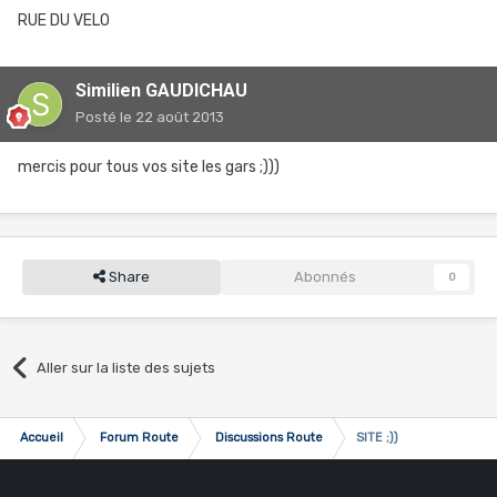
RUE DU VELO
Similien GAUDICHAU
Posté
le 22 août 2013
mercis pour tous vos site les gars ;)))
Share
Abonnés
0
Aller sur la liste des sujets
Accueil
Forum Route
Discussions Route
SITE ;))