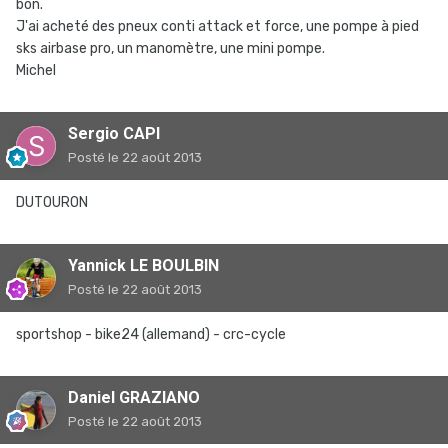
bon.
J'ai acheté des pneux conti attack et force, une pompe à pied
sks airbase pro, un manomètre, une mini pompe.
Michel
Sergio CAPI
Posté
le 22 août 2013
DUTOURON
Yannick LE BOULBIN
Posté
le 22 août 2013
sportshop - bike24 (allemand) - crc-cycle
Daniel GRAZIANO
Posté
le 22 août 2013