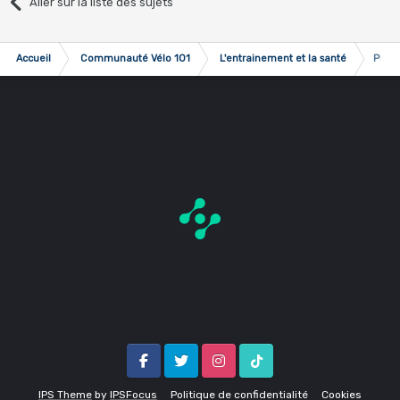
Aller sur la liste des sujets
Accueil
Communauté Vélo 101
L'entrainement et la santé
Progr
Facebook
Twitter
Instagram
Tik Tok
IPS Theme
by
IPSFocus
Politique de confidentialité
Cookies