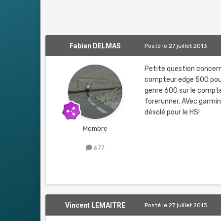
Fabien DELMAS
Posté
le 27 juillet 2013
Petite question concern
compteur edge 500 pour 
genre 600 sur le compteu
forerunner. AVec garmi
désolé pour le HS!
Membre
677
Vincent LEMAITRE
Posté
le 27 juillet 2013