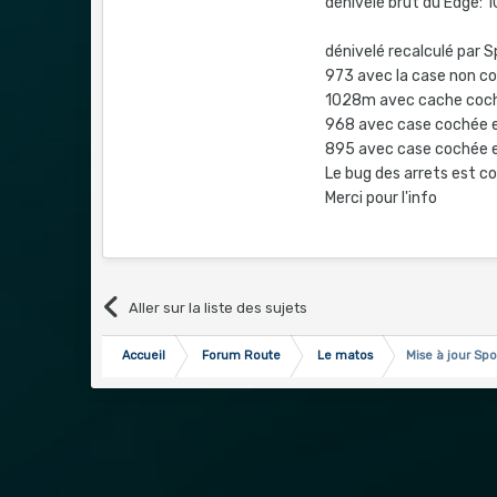
dénivelé brut du Edge:
dénivelé recalculé par 
973 avec la case non co
1028m avec cache coché
968 avec case cochée et
895 avec case cochée et
Le bug des arrets est c
Merci pour l'info
Aller sur la liste des sujets
Accueil
Forum Route
Le matos
Mise à jour Spo