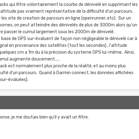
acks qui filtre volontairement la courbe de dénivelé en supprimant les
d'altitude pas vraiment représentative de la difficulté d'un parcours.
 les site de creation de parcours en ligne (openrunner, etc). Sur un
rnes, on peut atteindre des dénivelés de plus de 3000m alors qu'un
ire passer le cumul largement sous les 2000m de dénivelé.
à base de GPS sur-évaluent de façon non négligeable le dénivelé car à
gnal en provenance des satellites (tout les secondes) , l'altitude
 quelques cm a 1m du à la précision du systeme GPS lui-même. Ainsi,
umul augmente doucement.....
ack est normalement plus proche de la réalité, et au moins plus
iculté d'un parcours. Quand à Garmin connect, les données affichées
 sur-évaluées).
nse, je me doutais bien qu'il y avait un filtre.