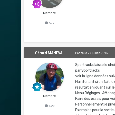
Membre
677
Gérard MANEVAL
Posté
le 27 juillet 2013
Sportracks laisse le ch
par Sportracks
voir la ligne données su
Maintenant si on fait le
résultat en jouant sur l
Menu Réglages : Afficha
Membre
Faire des essais pour voi
Personnellement je priv
1,2k
Exemples pour la sortie