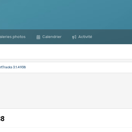
leries photos
Calendrier
Activité
rtTracks 3.1.4938
38