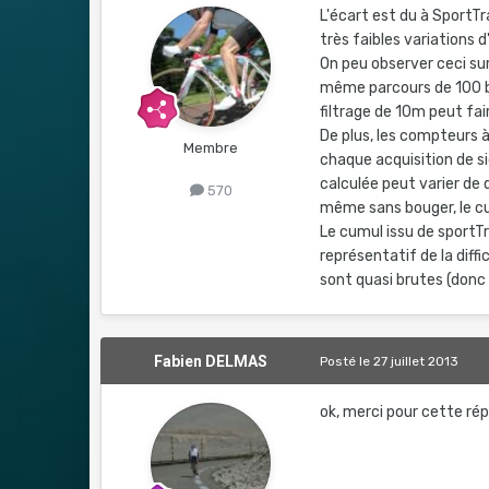
L'écart est du à SportTr
très faibles variations 
On peu observer ceci sur
même parcours de 100 bo
filtrage de 10m peut fa
De plus, les compteurs 
Membre
chaque acquisition de si
calculée peut varier de
570
même sans bouger, le c
Le cumul issu de sportTr
représentatif de la diff
sont quasi brutes (donc
Fabien DELMAS
Posté
le 27 juillet 2013
ok, merci pour cette répo