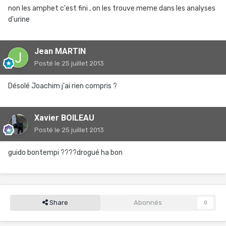
non les amphet c'est fini , on les trouve meme dans les analyses
d'urine
Jean MARTIN
Posté
le 25 juillet 2013
Désolé Joachim j'ai rien compris ?
Xavier BOILEAU
Posté
le 25 juillet 2013
guido bontempi ????drogué ha bon
Share
Abonnés
0