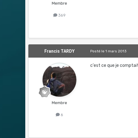
Membre
369
Francis TARDY
Posté
le 1 mars 2013
c'est ce que je comptait 
Membre
6