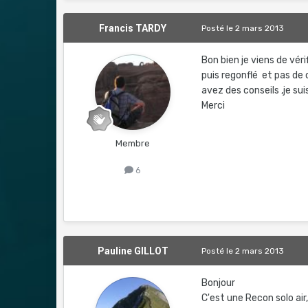
Francis TARDY
Posté
le 2 mars 2013
Bon bien je viens de véri
puis regonflé et pas de
avez des conseils ,je sui
Merci
Membre
6
Pauline GILLOT
Posté
le 2 mars 2013
Bonjour
C'est une Recon solo air,