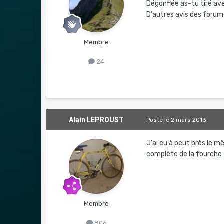
Dégonflée as-tu tiré av
D'autres avis des foru
Membre
24
Alain LEPROUST
Posté
le 2 mars 2013
J'ai eu à peut près le m
complète de la fourche
Membre
806