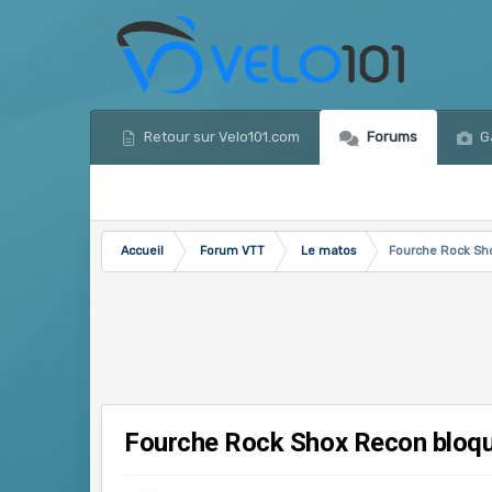
Retour sur Velo101.com
Forums
Ga
Accueil
Forum VTT
Le matos
Fourche Rock Sh
Fourche Rock Shox Recon bloq