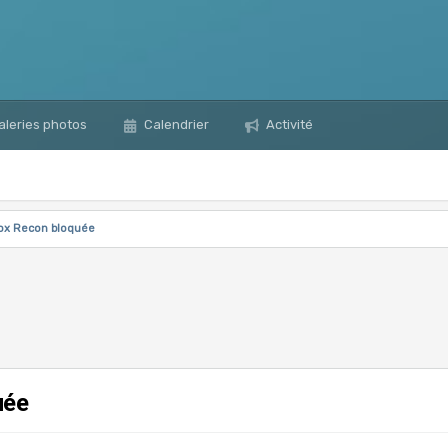
leries photos
Calendrier
Activité
ox Recon bloquée
uée