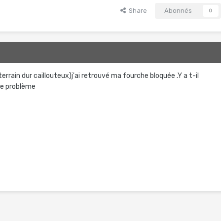
Share
Abonnés
0
errain dur caillouteux)j'ai retrouvé ma fourche bloquée .Y a t-il
 ce problème