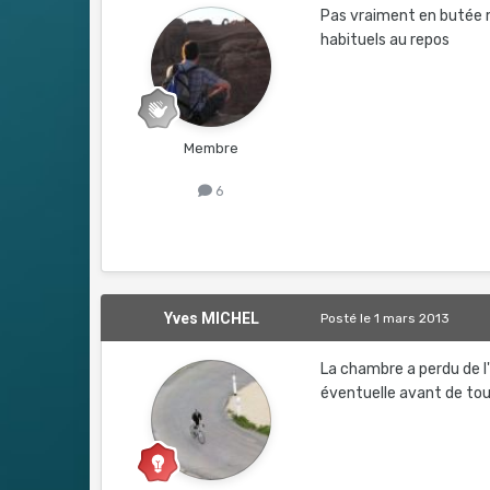
Pas vraiment en butée ma
habituels au repos
Membre
6
Yves MICHEL
Posté
le 1 mars 2013
La chambre a perdu de l'a
éventuelle avant de to