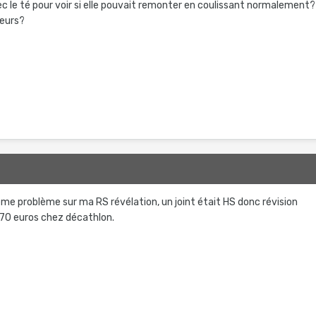
ec le té pour voir si elle pouvait remonter en coulissant normalement?
meurs?
ême problème sur ma RS révélation, un joint était HS donc révision
 70 euros chez décathlon.