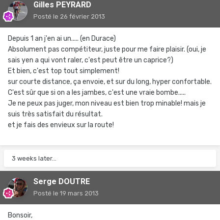
Gilles PEYRARD
Posté
le 26 février 2013
Depuis 1 an j'en ai un..... (en Durace)
Absolument pas compétiteur, juste pour me faire plaisir. (oui, je
sais yen a qui vont raler, c'est peut être un caprice?)
Et bien, c'est top tout simplement!
sur courte distance, ça envoie, et sur du long, hyper confortable.
C'est sûr que si on a les jambes, c'est une vraie bombe.....
Je ne peux pas juger, mon niveau est bien trop minable! mais je
suis très satisfait du résultat.
et je fais des envieux sur la route!
3 weeks later...
Serge DOUTRE
Posté
le 19 mars 2013
Bonsoir,