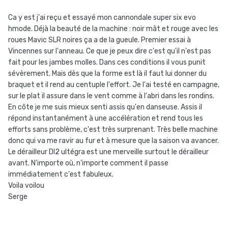
Ca y est j'ai reçu et essayé mon cannondale super six evo
hmode. Déjà la beauté de la machine : noir mât et rouge avec les
roues Mavic SLR noires ça a de la gueule. Premier essai à
Vincennes sur l'anneau. Ce que je peux dire c'est qu'il n'est pas
fait pour les jambes molles. Dans ces conditions il vous punit
sévèrement. Mais dès que la forme est là il faut lui donner du
braquet et il rend au centuple l'effort. Je l'ai testé en campagne,
sur le plat il assure dans le vent comme à l'abri dans les rondins.
En côte je me suis mieux senti assis qu'en danseuse. Assis il
répond instantanément à une accélération et rend tous les
efforts sans problème, c'est très surprenant. Très belle machine
donc qui va me ravir au fur et à mesure que la saison va avancer.
Le dérailleur DI2 ultégra est une merveille surtout le dérailleur
avant. N'importe où, n'importe comment il passe
immédiatement c'est fabuleux.
Voila voilou
Serge