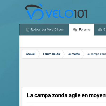
Retour sur Velo101.com
Forums
Ga
Accueil
Forum Route
Le matos
La campa zon
La campa zonda agile en moye