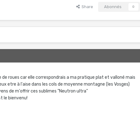
Share
Abonnés
0
e de roues car elle correspondrais a ma pratique plat et valloné mais
e peux etre à l'aise dans les cols de moyenne montagne (les Vosges)
yens de m'offrir ces sublimes "Neutron ultra"
st le bienvenu!