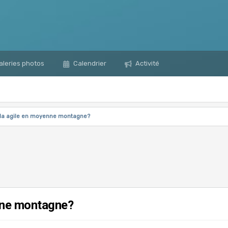
leries photos
Calendrier
Activité
da agile en moyenne montagne?
nne montagne?