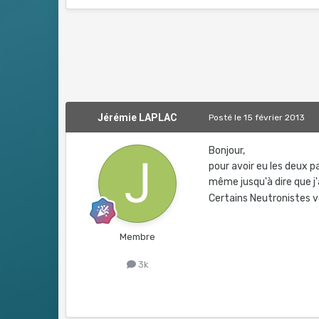
Jérémie LAPLAC
Posté
le 15 février 2013
Bonjour,
pour avoir eu les deux pa
même jusqu'à dire que j'
Certains Neutronistes v
Membre
3k