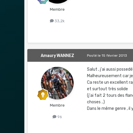
Membre
33,2k
Amaury WANNEZ
Posté
le 15 février 2013
Salut , j'ai aussi posse
Malheureusement car je 
Ca reste un excellent rap
et surtout très solide
(j'ai fait 2 tours des fl
choses ..)
Membre
Dans le même genre , il 
96