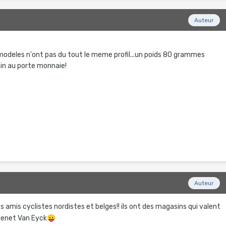
Auteur
modeles n'ont pas du tout le meme profil...un poids 80 grammes
ain au porte monnaie!
Auteur
os amis cyclistes nordistes et belges!! ils ont des magasins qui valent
Menet Van Eyck
😛