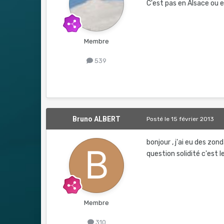
C'est pas en Alsace ou 
Membre
539
Bruno ALBERT
Posté
le 15 février 2013
bonjour , j'ai eu des zo
question solidité c'est 
Membre
310