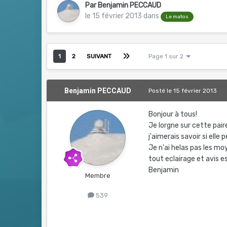
Par
Benjamin PECCAUD
le 15 février 2013
dans
Le matos
1
2
SUIVANT
Page 1 sur 2
Benjamin PECCAUD
Posté
le 15 février 2013
Bonjour à tous!
Je lorgne sur cette pair
j'aimerais savoir si ell
Je n'ai helas pas les mo
tout eclairage et avis e
Benjamin
Membre
539