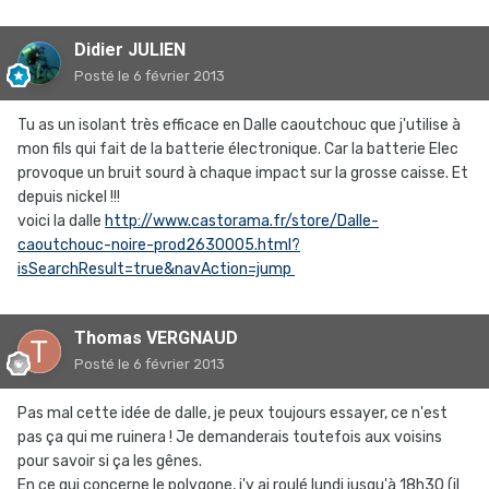
Didier JULIEN
Posté
le 6 février 2013
Tu as un isolant très efficace en Dalle caoutchouc que j'utilise à
mon fils qui fait de la batterie électronique. Car la batterie Elec
provoque un bruit sourd à chaque impact sur la grosse caisse. Et
depuis nickel !!!
voici la dalle
http://www.castorama.fr/store/Dalle-
caoutchouc-noire-prod2630005.html?
isSearchResult=true&navAction=jump
Thomas VERGNAUD
Posté
le 6 février 2013
Pas mal cette idée de dalle, je peux toujours essayer, ce n'est
pas ça qui me ruinera ! Je demanderais toutefois aux voisins
pour savoir si ça les gênes.
En ce qui concerne le polygone, j'y ai roulé lundi jusqu'à 18h30 (il