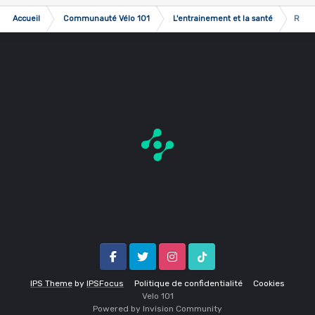
Accueil
Communauté Vélo 101
L'entrainement et la santé
Roule
Facebook
Twitter
Instagram
Tik Tok
IPS Theme
by
IPSFocus
Politique de confidentialité
Cookies
Velo 1O1
Powered by Invision Community