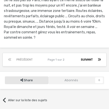
Je ne suis pas sur Paris, mais ayant ce même soucis de rouler la
nuit, et pas trop les moyens pour un HT encore, j'ai en banlieue
strasbourgeoise, une immense zone tertiaire. Routes éclairées,
revêtements parfaits, éclairage public ... Circuits au choix, droits
ou presque, sinueux, ... Distance jusqu'à au moins 6 voire 10km.
Royal le dimanche et jours fériés, testé. A voir en semaine ...
Par contre comment gérez vous les entrainements, repas,
sommeil en soirée. ?
PRÉCÉDENT
Page 1 sur 2
SUIVANT
Share
Abonnés
0
Aller sur la liste des sujets