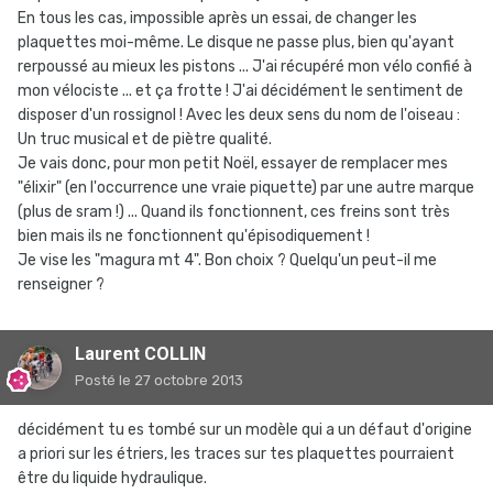
En tous les cas, impossible après un essai, de changer les
plaquettes moi-même. Le disque ne passe plus, bien qu'ayant
rerpoussé au mieux les pistons ... J'ai récupéré mon vélo confié à
mon vélociste ... et ça frotte ! J'ai décidément le sentiment de
disposer d'un rossignol ! Avec les deux sens du nom de l'oiseau :
Un truc musical et de piètre qualité.
Je vais donc, pour mon petit Noël, essayer de remplacer mes
"élixir" (en l'occurrence une vraie piquette) par une autre marque
(plus de sram !) ... Quand ils fonctionnent, ces freins sont très
bien mais ils ne fonctionnent qu'épisodiquement !
Je vise les "magura mt 4". Bon choix ? Quelqu'un peut-il me
renseigner ?
Laurent COLLIN
Posté
le 27 octobre 2013
décidément tu es tombé sur un modèle qui a un défaut d'origine
a priori sur les étriers, les traces sur tes plaquettes pourraient
être du liquide hydraulique.