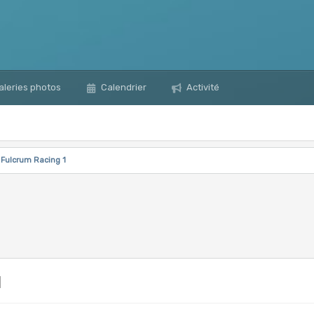
leries photos
Calendrier
Activité
e Fulcrum Racing 1
1