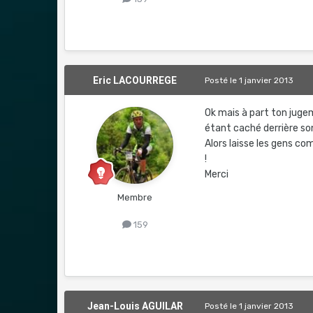
Eric LACOURREGE
Posté
le 1 janvier 2013
Ok mais à part ton jugem
étant caché derrière so
Alors laisse les gens com
!
Merci
Membre
159
Jean-Louis AGUILAR
Posté
le 1 janvier 2013