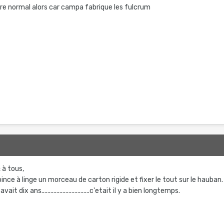
tre normal alors car campa fabrique les fulcrum
 à tous,
 pince à linge un morceau de carton rigide et fixer le tout sur le hauban.
 dix ans................................c'etait il y a bien longtemps.