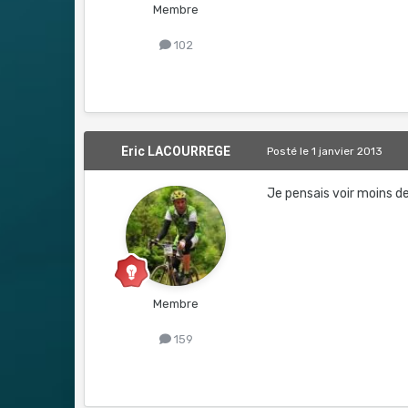
Membre
102
Eric LACOURREGE
Posté
le 1 janvier 2013
Je pensais voir moins de 
Membre
159