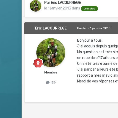
Par
Eric LACOURREGE
le 1 janvier 2013
dans
Le matos
Eric LACOURREGE
Posté
le 1 janvier 2013
Bonjour à tous,
J'ai acquis depuis quelqu
Ma question est très sim
en roue libre?D'ailleurs 
On a été très étonné de 
J'ai par par ailleurs ét
Membre
rapport à mes mavic a
Merci de vos réponses et
159