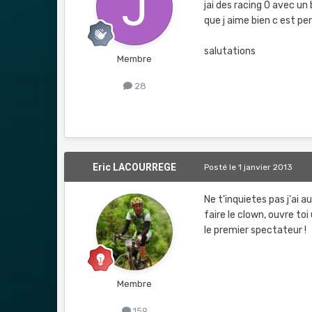
jai des racing 0 avec un 
que j aime bien c est pe
salutations
Membre
28
Eric LACOURREGE
Posté
le 1 janvier 2013
Ne t'inquietes pas j'ai 
faire le clown, ouvre toi
le premier spectateur !
Membre
159