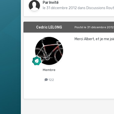
Par Invité
le 31 décembre 2012
dans
Discussions Rou
Cedric LELONG
Posté
le 31 décembre 2012
Merci Albert, et je me jo
Membre
122