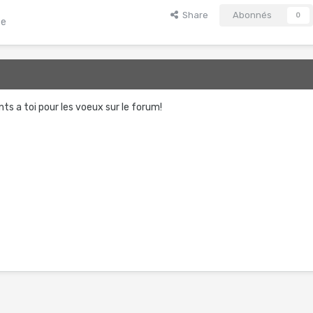
Share
Abonnés
0
te
ints a toi pour les voeux sur le forum!