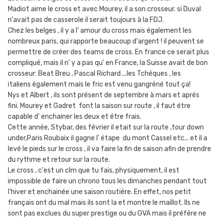
Madiot aime le cross et avec Mourey, il a son crosseur. si Duval
n'avait pas de casserole il serait toujours à la FDJ.
Chez les belges , il y a l' amour du cross mais également les
nombreux paris, qui rapporte beaucoup d'argent ! il peuvent se
permettre de créer des teams de cross. En france ce serait plus
compliqué, mais il n' y a pas qu' en France, la Suisse avait de bon
crosseur: Beat Breu , Pascal Richard ...les Tchéques , les
italiens également mais le fric est venu gangréné tout ça!
Nys et Albert , ils sont présent de septembre à mars et aprés
fini. Mourey et Gadret font la saison sur route , il faut étre
capable d' enchainer les deux et étre frais.
Cette année, Stybar, des février il etait sur la route ,tour down
under,Paris Roubaix il gagne l' étape du mont Cassel etc... et il a
levé le pieds sur le cross , il va faire la fin de saison afin de prendre
du rythme et retour sur la route.
Le cross , c'est un clm que tu fais, physiquement, il est
impossible de faire un chrono tous les dimanches pendant tout
l'hiver et enchainée une saison routiére. En effet, nos petit
français ont du mal mais ils sont la et montre le maillot. Ils ne
sont pas exclues du super prestige ou du GVA mais il préfére ne