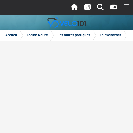
Accueil
Forum Route
Les autres pratiques
Le cyclocross
Le