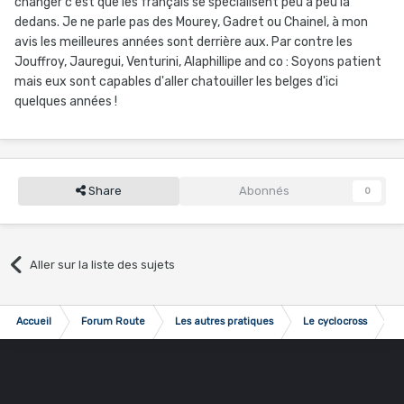
changer c'est que les français se spécialisent peu à peu la
dedans. Je ne parle pas des Mourey, Gadret ou Chainel, à mon
avis les meilleures années sont derrière aux. Par contre les
Jouffroy, Jauregui, Venturini, Alaphillipe and co : Soyons patient
mais eux sont capables d'aller chatouiller les belges d'ici
quelques années !
Share
Abonnés
0
Aller sur la liste des sujets
Accueil
Forum Route
Les autres pratiques
Le cyclocross
Le