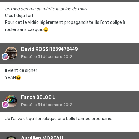
un mec comme ca mérite la peine de mort ..............
C'est déjà fait.
Pour cette vidéo légèrement propagandiste, ils l'ont obligé à
rouler sans casque.
😆
David ROSSI1639476449
Posté
le 31 décembre 2012
Il vient de signer
YEAH
😆
Fanch BELOEIL
Posté
le 31 décembre 2012
Je l'ai vu et qu'il en claque une belle l'année prochaine.
Aurélien MOREAU